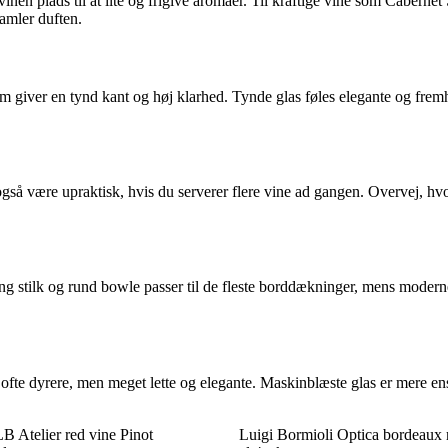
inen plads til at ilte og frigive aromaer. Til kraftige vine som Caberne
amler duften.
las, som giver en tynd kant og høj klarhed. Tynde glas føles elegante og 
n også være upraktisk, hvis du serverer flere vine ad gangen. Overvej, h
ang stilk og rund bowle passer til de fleste borddækninger, mens moderne
fte dyrere, men meget lette og elegante. Maskinblæste glas er mere ens
B Atelier red vine Pinot
Luigi Bormioli Optica bordeaux 