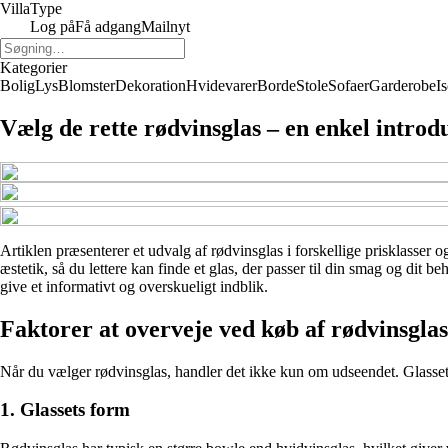
Villa
Type
Log på
Få adgang
Mailnyt
Kategorier
Bolig
Lys
Blomster
Dekoration
Hvidevarer
Borde
Stole
Sofaer
Garderobe
I
Vælg de rette rødvinsglas – en enkel introd
Artiklen præsenterer et udvalg af rødvinsglas i forskellige prisklasser o
æstetik, så du lettere kan finde et glas, der passer til din smag og dit
give et informativt og overskueligt indblik.
Faktorer at overveje ved køb af rødvinsglas
Når du vælger rødvinsglas, handler det ikke kun om udseendet. Glassets 
1. Glassets form