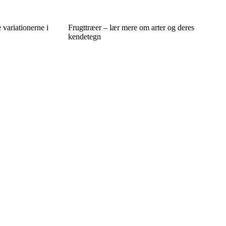
 variationerne i
Frugttræer – lær mere om arter og deres
kendetegn