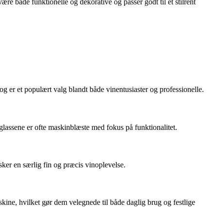
ære både funktionelle og dekorative og passer godt til et stilrent
og er et populært valg blandt både vinentusiaster og professionelle.
 glassene er ofte maskinblæste med fokus på funktionalitet.
ker en særlig fin og præcis vinoplevelse.
kine, hvilket gør dem velegnede til både daglig brug og festlige