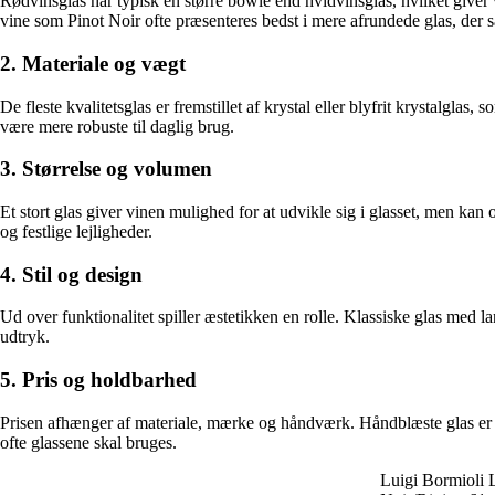
Rødvinsglas har typisk en større bowle end hvidvinsglas, hvilket giver v
vine som Pinot Noir ofte præsenteres bedst i mere afrundede glas, der s
2. Materiale og vægt
De fleste kvalitetsglas er fremstillet af krystal eller blyfrit krystalg
være mere robuste til daglig brug.
3. Størrelse og volumen
Et stort glas giver vinen mulighed for at udvikle sig i glasset, men ka
og festlige lejligheder.
4. Stil og design
Ud over funktionalitet spiller æstetikken en rolle. Klassiske glas med l
udtryk.
5. Pris og holdbarhed
Prisen afhænger af materiale, mærke og håndværk. Håndblæste glas er o
ofte glassene skal bruges.
Luigi Bormioli L