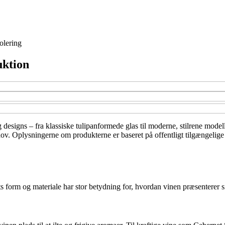
solering
uktion
g designs – fra klassiske tulipanformede glas til moderne, stilrene model
 behov. Oplysningerne om produkterne er baseret på offentligt tilgængeli
form og materiale har stor betydning for, hvordan vinen præsenterer sig.