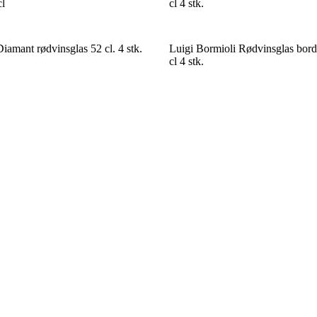
cl
cl 4 stk.
iamant rødvinsglas 52 cl. 4 stk.
Luigi Bormioli Rødvinsglas bor
cl 4 stk.