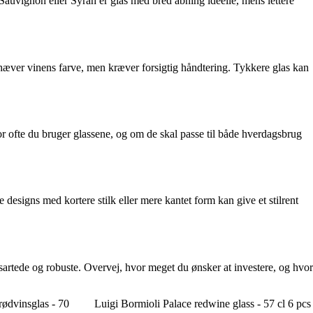
t Sauvignon eller Syrah er glas med bred åbning ideelle, mens lettere
fremhæver vinens farve, men kræver forsigtig håndtering. Tykkere glas kan
vor ofte du bruger glassene, og om de skal passe til både hverdagsbrug
 designs med kortere stilk eller mere kantet form kan give et stilrent
artede og robuste. Overvej, hvor meget du ønsker at investere, og hvor
rødvinsglas - 70
Luigi Bormioli Palace redwine glass - 57 cl 6 pcs