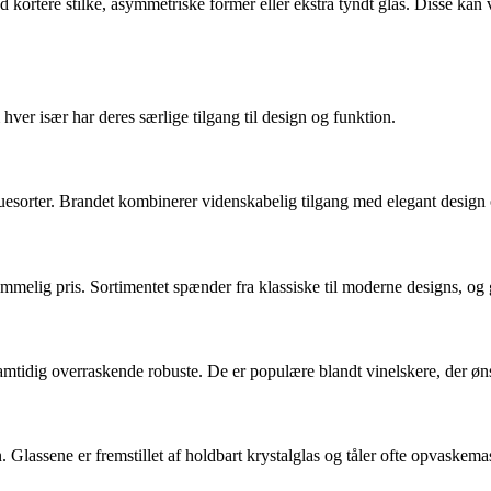
 kortere stilke, asymmetriske former eller ekstra tyndt glas. Disse kan v
er især har deres særlige tilgang til design og funktion.
druesorter. Brandet kombinerer videnskabelig tilgang med elegant design 
kommelig pris. Sortimentet spænder fra klassiske til moderne designs, og
amtidig overraskende robuste. De er populære blandt vinelskere, der øns
Glassene er fremstillet af holdbart krystalglas og tåler ofte opvaskemas