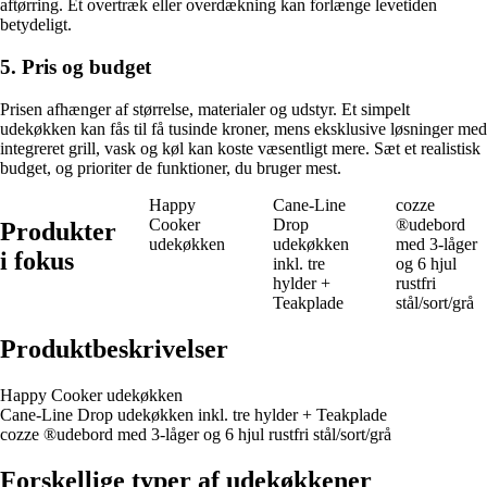
aftørring. Et overtræk eller overdækning kan forlænge levetiden
betydeligt.
5. Pris og budget
Prisen afhænger af størrelse, materialer og udstyr. Et simpelt
udekøkken kan fås til få tusinde kroner, mens eksklusive løsninger med
integreret grill, vask og køl kan koste væsentligt mere. Sæt et realistisk
budget, og prioriter de funktioner, du bruger mest.
Happy
Cane-Line
cozze
Cooker
Drop
®udebord
Produkter
udekøkken
udekøkken
med 3-låger
i fokus
inkl. tre
og 6 hjul
hylder +
rustfri
Teakplade
stål/sort/grå
Produktbeskrivelser
Happy Cooker udekøkken
Cane-Line Drop udekøkken inkl. tre hylder + Teakplade
cozze ®udebord med 3-låger og 6 hjul rustfri stål/sort/grå
Forskellige typer af udekøkkener