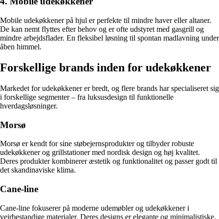
4. Mobile udekøkkener
Mobile udekøkkener på hjul er perfekte til mindre haver eller altaner.
De kan nemt flyttes efter behov og er ofte udstyret med gasgrill og
mindre arbejdsflader. En fleksibel løsning til spontan madlavning under
åben himmel.
Forskellige brands inden for udekøkkener
Markedet for udekøkkener er bredt, og flere brands har specialiseret sig
i forskellige segmenter – fra luksusdesign til funktionelle
hverdagsløsninger.
Morsø
Morsø er kendt for sine støbejernsprodukter og tilbyder robuste
udekøkkener og grillstationer med nordisk design og høj kvalitet.
Deres produkter kombinerer æstetik og funktionalitet og passer godt til
det skandinaviske klima.
Cane-line
Cane-line fokuserer på moderne udemøbler og udekøkkener i
vejrbestandige materialer. Deres designs er elegante og minimalistiske,