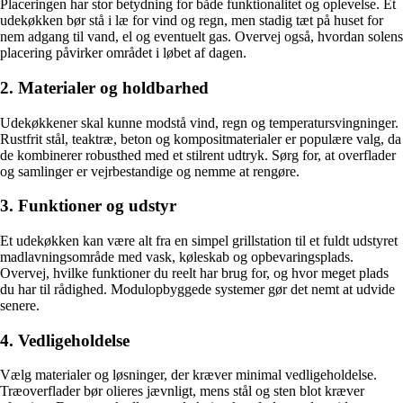
Placeringen har stor betydning for både funktionalitet og oplevelse. Et
udekøkken bør stå i læ for vind og regn, men stadig tæt på huset for
nem adgang til vand, el og eventuelt gas. Overvej også, hvordan solens
placering påvirker området i løbet af dagen.
2. Materialer og holdbarhed
Udekøkkener skal kunne modstå vind, regn og temperatursvingninger.
Rustfrit stål, teaktræ, beton og kompositmaterialer er populære valg, da
de kombinerer robusthed med et stilrent udtryk. Sørg for, at overflader
og samlinger er vejrbestandige og nemme at rengøre.
3. Funktioner og udstyr
Et udekøkken kan være alt fra en simpel grillstation til et fuldt udstyret
madlavningsområde med vask, køleskab og opbevaringsplads.
Overvej, hvilke funktioner du reelt har brug for, og hvor meget plads
du har til rådighed. Modulopbyggede systemer gør det nemt at udvide
senere.
4. Vedligeholdelse
Vælg materialer og løsninger, der kræver minimal vedligeholdelse.
Træoverflader bør olieres jævnligt, mens stål og sten blot kræver