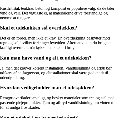
Rustfrit stål, teaktræ, beton og komposit er populære valg, da de tåler
vind og vejr. Det vigtigste er, at materialerne er vejrbestandige og
nemme at rengøre.
Skal et udekøkken stå overdækket?
Det er en fordel, men ikke et krav. En overdækning beskytter mod
regn og sol, hvilket forlænger levetiden. Alternativt kan du bruge et
kraftigt overtræk, når køkkenet ikke er i brug.
Kan man have vand og el i et udekøkken?
Ja, men det kræver korrekt installation. Vandtilslutning og afløb bør
udføres af en fagperson, og elinstallationer skal være godkendt til
udendørs brug.
Hvordan vedligeholder man et udekøkken?
Rengør overflader jævnligt, og beskyt materialer som træ og stål med
passende plejeprodukter. Tøm og afbryd vandtilslutning om vinteren
for at undgå frostskader.
Kan et udekøkken bruges hele året?