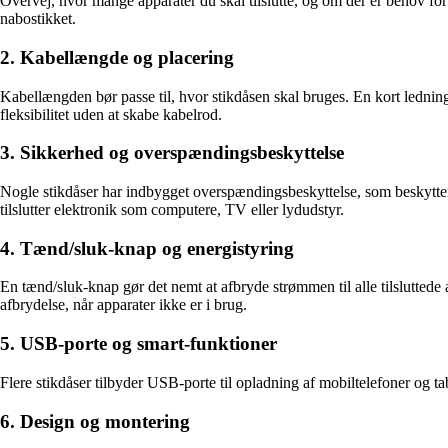
Overvej, hvor mange apparater du skal tilslutte, og om der er behov for
nabostikket.
2. Kabellængde og placering
Kabellængden bør passe til, hvor stikdåsen skal bruges. En kort lednin
fleksibilitet uden at skabe kabelrod.
3. Sikkerhed og overspændingsbeskyttelse
Nogle stikdåser har indbygget overspændingsbeskyttelse, som beskytter 
tilslutter elektronik som computere, TV eller lydudstyr.
4. Tænd/sluk-knap og energistyring
En tænd/sluk-knap gør det nemt at afbryde strømmen til alle tilslutted
afbrydelse, når apparater ikke er i brug.
5. USB-porte og smart-funktioner
Flere stikdåser tilbyder USB-porte til opladning af mobiltelefoner og t
6. Design og montering