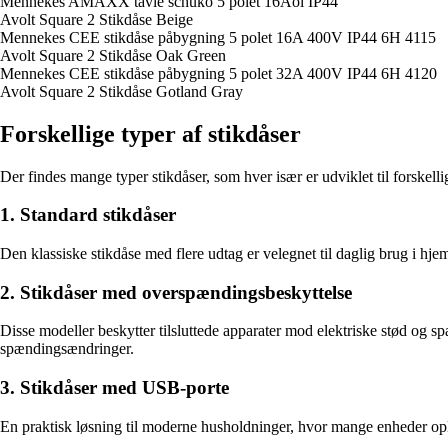
Mennekes AMAXX tavle schuko 5 polet 16Aol IP44
Avolt Square 2 Stikdåse Beige
Mennekes CEE stikdåse påbygning 5 polet 16A 400V IP44 6H 4115
Avolt Square 2 Stikdåse Oak Green
Mennekes CEE stikdåse påbygning 5 polet 32A 400V IP44 6H 4120
Avolt Square 2 Stikdåse Gotland Gray
Forskellige typer af stikdåser
Der findes mange typer stikdåser, som hver især er udviklet til forskell
1. Standard stikdåser
Den klassiske stikdåse med flere udtag er velegnet til daglig brug i hj
2. Stikdåser med overspændingsbeskyttelse
Disse modeller beskytter tilsluttede apparater mod elektriske stød og
spændingsændringer.
3. Stikdåser med USB-porte
En praktisk løsning til moderne husholdninger, hvor mange enheder opla