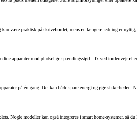
 ekstra plads mellem udtagene. Store strømforsyninger eller opladere ka
g kan være praktisk på skrivebordet, mens en længere ledning er nyttig,
dine apparater mod pludselige spændingsstød – fx ved tordenvejr eller e
e apparater på én gang. Det kan både spare energi og øge sikkerheden. 
ablets. Nogle modeller kan også integreres i smart home-systemer, så du