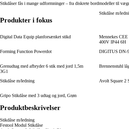
Stikdåser fås i mange udformninger – fra diskrete bordmodeller til væg
Stikdåse m/ledn
Produkter i fokus
Digital Data Equip planforsænket stikd
Mennekes CEE ap
400V IP44 6H
Forming Function Powerdot
DIGITUS DN-900
Grenudtag med afbryder 6 stik med jord 1,5m
Brennenstuhl låg 
3G1
Stikdåse m/ledning
Avolt Square 2 
Gripo Stikdåse med 3 udtag og jord, Grøn
Produktbeskrivelser
Stikdåse m/ledning
Festool Modul Stikdåse