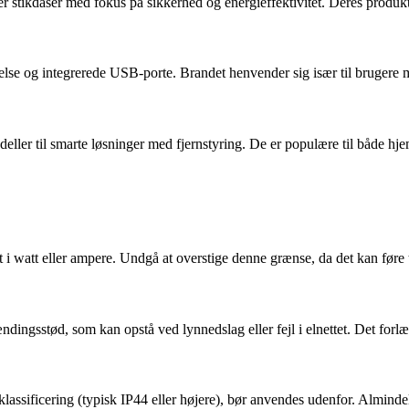
yder stikdåser med fokus på sikkerhed og energieffektivitet. Deres produk
else og integrerede USB-porte. Brandet henvender sig især til brugere
deller til smarte løsninger med fjernstyring. De er populære til både hj
 i watt eller ampere. Undgå at overstige denne grænse, da det kan føre 
ingsstød, som kan opstå ved lynnedslag eller fejl i elnettet. Det forlæ
lassificering (typisk IP44 eller højere), bør anvendes udenfor. Almindel