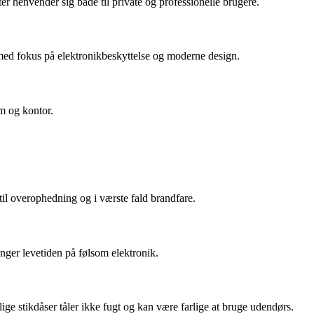
ter henvender sig både til private og professionelle brugere.
 med fokus på elektronikbeskyttelse og moderne design.
em og kontor.
til overophedning og i værste fald brandfare.
nger levetiden på følsom elektronik.
ige stikdåser tåler ikke fugt og kan være farlige at bruge udendørs.