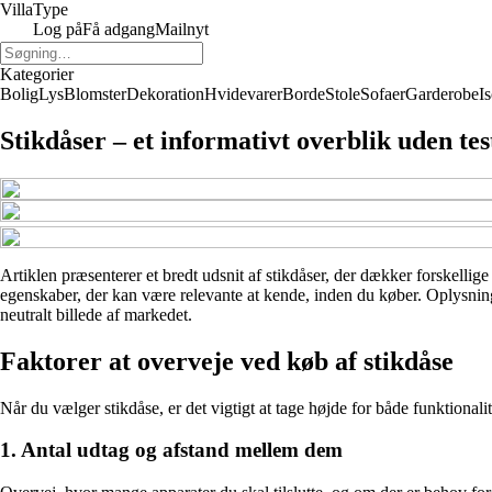
Villa
Type
Log på
Få adgang
Mailnyt
Kategorier
Bolig
Lys
Blomster
Dekoration
Hvidevarer
Borde
Stole
Sofaer
Garderobe
I
Stikdåser – et informativt overblik uden te
Artiklen præsenterer et bredt udsnit af stikdåser, der dækker forskellig
egenskaber, der kan være relevante at kende, inden du køber. Oplysninge
neutralt billede af markedet.
Faktorer at overveje ved køb af stikdåse
Når du vælger stikdåse, er det vigtigt at tage højde for både funktional
1. Antal udtag og afstand mellem dem