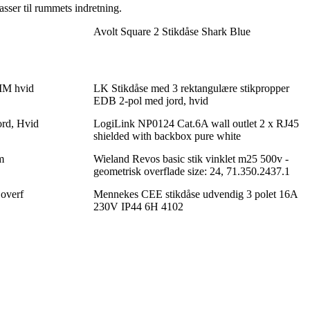
sser til rummets indretning.
Avolt Square 2 Stikdåse Shark Blue
2MM hvid
LK Stikdåse med 3 rektangulære stikpropper
EDB 2-pol med jord, hvid
ord, Hvid
LogiLink NP0124 Cat.6A wall outlet 2 x RJ45
shielded with backbox pure white
m
Wieland Revos basic stik vinklet m25 500v -
geometrisk overflade size: 24, 71.350.2437.1
 overf
Mennekes CEE stikdåse udvendig 3 polet 16A
230V IP44 6H 4102