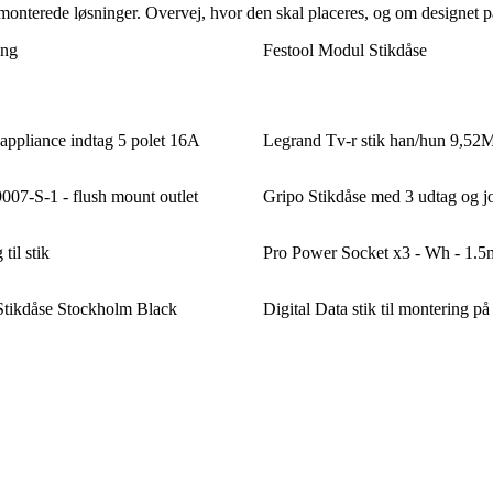
monterede løsninger. Overvej, hvor den skal placeres, og om designet pa
ing
Festool Modul Stikdåse
pliance indtag 5 polet 16A
Legrand Tv-r stik han/hun 9,5
7-S-1 - flush mount outlet
Gripo Stikdåse med 3 udtag og j
til stik
Pro Power Socket x3 - Wh - 1.5
Stikdåse Stockholm Black
Digital Data stik til montering på