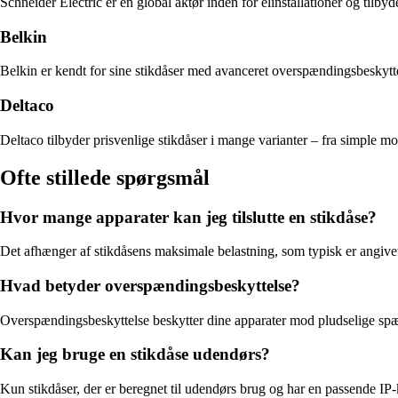
Schneider Electric er en global aktør inden for elinstallationer og tilb
Belkin
Belkin er kendt for sine stikdåser med avanceret overspændingsbeskytt
Deltaco
Deltaco tilbyder prisvenlige stikdåser i mange varianter – fra simple mo
Ofte stillede spørgsmål
Hvor mange apparater kan jeg tilslutte en stikdåse?
Det afhænger af stikdåsens maksimale belastning, som typisk er angivet
Hvad betyder overspændingsbeskyttelse?
Overspændingsbeskyttelse beskytter dine apparater mod pludselige spænd
Kan jeg bruge en stikdåse udendørs?
Kun stikdåser, der er beregnet til udendørs brug og har en passende IP-k