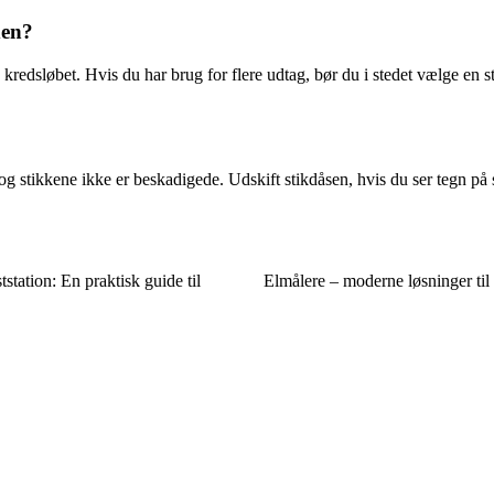
den?
redsløbet. Hvis du har brug for flere udtag, bør du i stedet vælge en stik
n og stikkene ikke er beskadigede. Udskift stikdåsen, hvis du ser tegn på
station: En praktisk guide til
Elmålere – moderne løsninger til