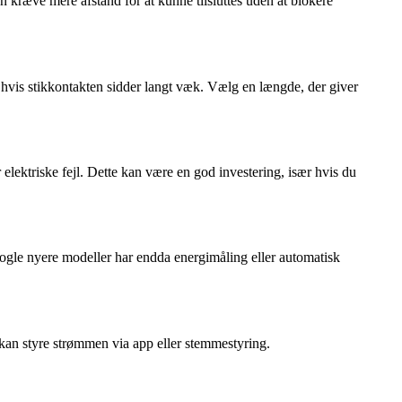
n kræve mere afstand for at kunne tilsluttes uden at blokere
 hvis stikkontakten sidder langt væk. Vælg en længde, der giver
lektriske fejl. Dette kan være en god investering, især hvis du
Nogle nyere modeller har endda energimåling eller automatisk
 kan styre strømmen via app eller stemmestyring.