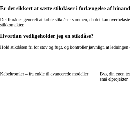
Er det sikkert at sætte stikdåser i forlængelse af hinan
Det frarådes generelt at koble stikdåser sammen, da det kan overbelaste k
stikkontakter.
Hvordan vedligeholder jeg en stikdåse?
Hold stikdåsen fri for støv og fugt, og kontroller jævnligt, at ledninge
Kabeltromler – fra enkle til avancerede modeller
Byg din egen test
små elprojekter