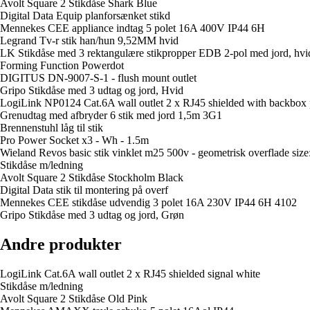
Avolt Square 2 Stikdåse Shark Blue
Digital Data Equip planforsænket stikd
Mennekes CEE appliance indtag 5 polet 16A 400V IP44 6H
Legrand Tv-r stik han/hun 9,52MM hvid
LK Stikdåse med 3 rektangulære stikpropper EDB 2-pol med jord, hvi
Forming Function Powerdot
DIGITUS DN-9007-S-1 - flush mount outlet
Gripo Stikdåse med 3 udtag og jord, Hvid
LogiLink NP0124 Cat.6A wall outlet 2 x RJ45 shielded with backbox 
Grenudtag med afbryder 6 stik med jord 1,5m 3G1
Brennenstuhl låg til stik
Pro Power Socket x3 - Wh - 1.5m
Wieland Revos basic stik vinklet m25 500v - geometrisk overflade size
Stikdåse m/ledning
Avolt Square 2 Stikdåse Stockholm Black
Digital Data stik til montering på overf
Mennekes CEE stikdåse udvendig 3 polet 16A 230V IP44 6H 4102
Gripo Stikdåse med 3 udtag og jord, Grøn
Andre produkter
LogiLink Cat.6A wall outlet 2 x RJ45 shielded signal white
Stikdåse m/ledning
Avolt Square 2 Stikdåse Old Pink