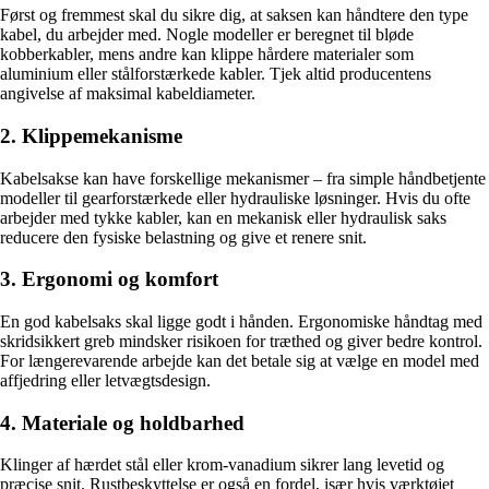
Først og fremmest skal du sikre dig, at saksen kan håndtere den type
kabel, du arbejder med. Nogle modeller er beregnet til bløde
kobberkabler, mens andre kan klippe hårdere materialer som
aluminium eller stålforstærkede kabler. Tjek altid producentens
angivelse af maksimal kabeldiameter.
2. Klippemekanisme
Kabelsakse kan have forskellige mekanismer – fra simple håndbetjente
modeller til gearforstærkede eller hydrauliske løsninger. Hvis du ofte
arbejder med tykke kabler, kan en mekanisk eller hydraulisk saks
reducere den fysiske belastning og give et renere snit.
3. Ergonomi og komfort
En god kabelsaks skal ligge godt i hånden. Ergonomiske håndtag med
skridsikkert greb mindsker risikoen for træthed og giver bedre kontrol.
For længerevarende arbejde kan det betale sig at vælge en model med
affjedring eller letvægtsdesign.
4. Materiale og holdbarhed
Klinger af hærdet stål eller krom-vanadium sikrer lang levetid og
præcise snit. Rustbeskyttelse er også en fordel, især hvis værktøjet