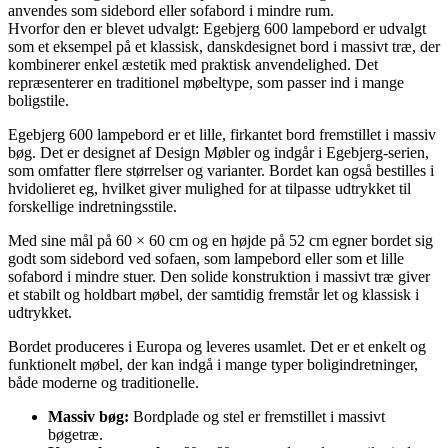
anvendes som sidebord eller sofabord i mindre rum.
Hvorfor den er blevet udvalgt: Egebjerg 600 lampebord er udvalgt
som et eksempel på et klassisk, danskdesignet bord i massivt træ, der
kombinerer enkel æstetik med praktisk anvendelighed. Det
repræsenterer en traditionel møbeltype, som passer ind i mange
boligstile.
Egebjerg 600 lampebord er et lille, firkantet bord fremstillet i massiv
bøg. Det er designet af Design Møbler og indgår i Egebjerg-serien,
som omfatter flere størrelser og varianter. Bordet kan også bestilles i
hvidolieret eg, hvilket giver mulighed for at tilpasse udtrykket til
forskellige indretningsstile.
Med sine mål på 60 × 60 cm og en højde på 52 cm egner bordet sig
godt som sidebord ved sofaen, som lampebord eller som et lille
sofabord i mindre stuer. Den solide konstruktion i massivt træ giver
et stabilt og holdbart møbel, der samtidig fremstår let og klassisk i
udtrykket.
Bordet produceres i Europa og leveres usamlet. Det er et enkelt og
funktionelt møbel, der kan indgå i mange typer boligindretninger,
både moderne og traditionelle.
Massiv bøg:
Bordplade og stel er fremstillet i massivt
bøgetræ.