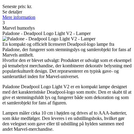
Seneste pris:
kr.
Se detaljer
Mere information
3
Marvel humorlys
Paladone - Deadpool Logo Light V2 - Lamper
En kompakt og officielt licenseret Deadpool-logo lampe fra
Paladone, der fungerer som stemningslys og samlerobjekt for fans af
Marvels antihelt.
Hvorfor den er blevet udvalgt: Produktet er udvalgt som et eksempel
på temabelyst merchandise, der kombinerer dekorativ belysning med
populærkulturelt design. Det repræsenterer en typisk gave- og
samlerartikel inden for Marvel-universet.
Paladone Deadpool Logo Light V2 er en kompakt lampe designet
med det karakteristiske Deadpool-logo som motiv. Den er skabt til at
give et stemningsfuldt lys og fungerer både som dekoration og som
et samlerobjekt for fans af figuren.
Lampen måler cirka 10 cm i højden og drives af to AAA-batterier,
som ikke medfølger. Den leveres i en udstillingsboks, hvilket gør
den velegnet som gave eller til udstilling på hylden sammen med
andet Marvel-merchandise.