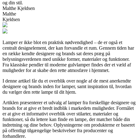
og din stil.
Malthe Kjeldsen
Malthe
Kjeldsen
Lamper er ikke blot en praktisk nødvendighed – de er også et
centralt designelement, der kan forvandle et rum. Gennem tiden har
en række kendte designere og brands sat deres præg på
belysningsverdenen med unikke former, materialer og funktioner.
Fra klassiske pendler til moderne gulvlamper findes der et væld af
muligheder for at skabe den rette atmosfære i hjemmet.
I denne artikel får du et overblik over nogle af de mest anerkendte
designere og brands inden for lamper, samt inspiration til, hvordan
du vælger den rette lampe til dit hjem.
Artiklen præsenterer et udvalg af lamper fra forskellige designere og
brands for at give et bredt indblik i markedets muligheder. Formålet
er at give et informativt overblik over stilarter, materialer og
funktioner, så du lettere kan finde en lampe, der matcher både din
indretning og dine behov. Oplysningerne om produkterne er baseret
på offentligt tilgængelige beskrivelser fra producenter og
forhandlere.