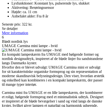
Lysfunktioner: Konstant lys, pulserende lys, slukket
Aktivering: Berøringssensor
Højde: ca. 11 cm
Anbefalet alder: Fra 8 år
Seneste pris:
322
kr.
Se detaljer
Mere information
6
Blødt nordisk lys
UMAGE Carmina mini lampe - hvid
En kompakt lampeskærm fra UMAGE med bølgende former og
nordisk designudtryk, inspireret af de bløde linjer fra sandstrandene
langs Danmarks kyster.
Hvorfor den er blevet udvalgt: UMAGE Carmina mini er udvalgt
for sit karakteristiske organiske formsprog og sin repræsentation af
moderne skandinavisk belysningsdesign. Den viser, hvordan æstetik
og enkelhed kan kombineres i en kompakt lampeskærm, der passer
til mange typer interiør.
Carmina mini fra UMAGE er en lille lampeskærm, der kombinerer
et roligt, bølgende formsprog med et minimalistisk udtryk. Designet
er inspireret af de bløde bevægelser i sand og vind langs de danske
kyster, hvilket giver lampen et naturligt og harmonisk udseende.