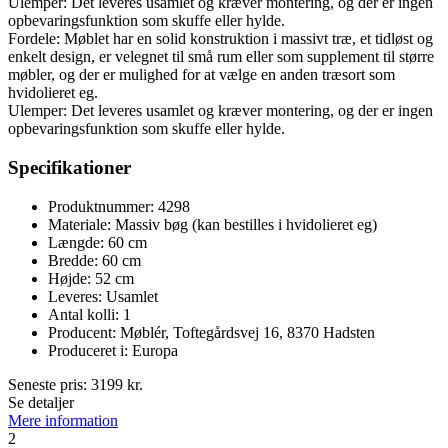
Ulemper: Det leveres usamlet og kræver montering, og der er ingen
opbevaringsfunktion som skuffe eller hylde.
Fordele: Møblet har en solid konstruktion i massivt træ, et tidløst og
enkelt design, er velegnet til små rum eller som supplement til større
møbler, og der er mulighed for at vælge en anden træsort som
hvidolieret eg.
Ulemper: Det leveres usamlet og kræver montering, og der er ingen
opbevaringsfunktion som skuffe eller hylde.
Specifikationer
Produktnummer: 4298
Materiale: Massiv bøg (kan bestilles i hvidolieret eg)
Længde: 60 cm
Bredde: 60 cm
Højde: 52 cm
Leveres: Usamlet
Antal kolli: 1
Producent: Møblér, Toftegårdsvej 16, 8370 Hadsten
Produceret i: Europa
Seneste pris:
3199
kr.
Se detaljer
Mere information
2