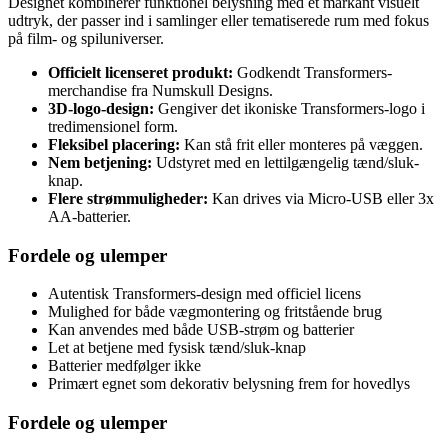
Designet kombinerer funktionel belysning med et markant visuelt
udtryk, der passer ind i samlinger eller tematiserede rum med fokus
på film- og spiluniverser.
Officielt licenseret produkt:
Godkendt Transformers-
merchandise fra Numskull Designs.
3D-logo-design:
Gengiver det ikoniske Transformers-logo i
tredimensionel form.
Fleksibel placering:
Kan stå frit eller monteres på væggen.
Nem betjening:
Udstyret med en lettilgængelig tænd/sluk-
knap.
Flere strømmuligheder:
Kan drives via Micro-USB eller 3x
AA-batterier.
Fordele og ulemper
Autentisk Transformers-design med officiel licens
Mulighed for både vægmontering og fritstående brug
Kan anvendes med både USB-strøm og batterier
Let at betjene med fysisk tænd/sluk-knap
Batterier medfølger ikke
Primært egnet som dekorativ belysning frem for hovedlys
Fordele og ulemper