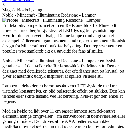
5
Magisk blokbelysning
Noble - Minecraft - Illuminating Redstone - Lamper
En dekorativ lampe formet som en Redstone-blok fra Minecraft-
universet, med berøringsaktiveret LED-lys og tre lysindstillinger.
Hvorfor den er blevet udvalgt: Denne lampe er udvalgt som et
eksempel på licenseret gaming-merchandise, der kombinerer ikonisk
design fra Minecraft med praktisk belysning. Den repræsenterer en
populær type samlerobjekt og gaveidé for fans af spillet.
Noble - Minecraft - Illuminating Redstone - Lampe er en fysisk
gengivelse af den velkendte Redstone-blok fra Minecraft. Den er
designet med detaljerede teksturer, der efterligner sten og krystal, og
giver et autentisk udtryk inspireret af spillets visuelle stil.
Lampen indeholder en berøringsaktiveret LED-lyskilde med tre
tilstande: konstant lys, en blid pulserende effekt og slukket. Den kan
tændes eller skifte tilstand ved let berøring, hvilket gør den enkel at
betjene.
Med en højde på lidt over 11 cm passer lampen som dekorativt
element i mange omgivelser – fra skrivebordet til børneværelset eller
gaming-området. Den drives af tre AAA-batterier, som ikke
medfølger, hvilket gør den nem at placere uden behov for ledninger.