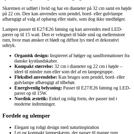
Skærmen er udført i hvid og har en diameter på 32 cm samt en højde
på 22 cm. Den kan anvendes som pendel, bord- eller gulvlampe
afhængigt af valg af ophæng eller stativ, som dog ikke medfølger.
Lampen passer til E27/E26 fatning og kan anvendes med LED-
pærer op til 15 watt. Den er velegnet til både små og mellemstore
rum, hvor man ønsker et blødt og diffust lys med et dekorativt
udtryk.
Organisk design:
Inspireret af bølger og sandformationer fra
danske kystlandskaber.
Kompakt størrelse:
32 cm i diameter og 22 cm i højde –
ideel til mindre rum eller som del af en lampegruppe.
Fleksibel anvendelse:
Kan bruges som pendel, bord- eller
gulvlampe afhængigt af tilbehør.
Energivenlig belysning:
Passer til E27/E26 fatning og LED-
pærer op til 15W.
Nordisk æstetik:
Enkel og rolig form, der passer ind i
moderne indretninger.
Fordele og ulemper
Elegant og roligt design med naturinspiration
Let og kompakt lampeskærm, der passer til mange rum