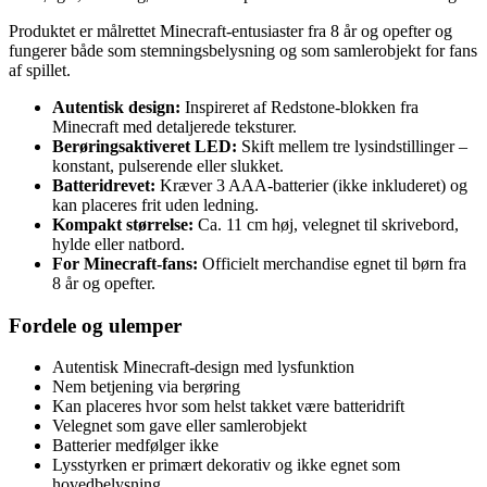
Produktet er målrettet Minecraft-entusiaster fra 8 år og opefter og
fungerer både som stemningsbelysning og som samlerobjekt for fans
af spillet.
Autentisk design:
Inspireret af Redstone-blokken fra
Minecraft med detaljerede teksturer.
Berøringsaktiveret LED:
Skift mellem tre lysindstillinger –
konstant, pulserende eller slukket.
Batteridrevet:
Kræver 3 AAA-batterier (ikke inkluderet) og
kan placeres frit uden ledning.
Kompakt størrelse:
Ca. 11 cm høj, velegnet til skrivebord,
hylde eller natbord.
For Minecraft-fans:
Officielt merchandise egnet til børn fra
8 år og opefter.
Fordele og ulemper
Autentisk Minecraft-design med lysfunktion
Nem betjening via berøring
Kan placeres hvor som helst takket være batteridrift
Velegnet som gave eller samlerobjekt
Batterier medfølger ikke
Lysstyrken er primært dekorativ og ikke egnet som
hovedbelysning