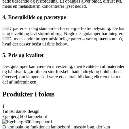
både udseende og lysfordeling. Et opalglas giver blødt, diffust lys,
mens en metalskærm koncentrerer lyset nedad.
4. Energikilde og pæretype
LED-pærer er i dag standarden for energieffektiv belysning. De har
lang levetid og lavt strømforbrug. Nogle designlamper har integreret
LED, mens andre bruger udskiftelige pærer – vær opmærksom på,
hvad der passer bedst til dine behov.
5. Pris og kvalitet
Designlamper kan være en investering, men kvaliteten af materialer
og håndværk gør ofte en stor forskel i både udtryk og holdbarhed.
Overvej, om lampen skal være et centralt blikfang eller en diskret
del af indretningen.
Produkter i fokus
1
Tidløst dansk design
Egebjerg 600 lampebord
Et kompakt og funktionelt lampebord i massiv bøg, der kan