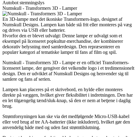
Autobot stemningslys
Numskull - Transformers 3D - Lamper
En 3D-lampe med det ikoniske Transformers-logo, designet af
Numskull Designs. Lampen kan både stå frit eller monteres på væg
og drives via USB eller batterier.
Hvorfor den er blevet udvalgt: Denne lampe er udvalgt som et
eksempel på licenseret popkultur-merchandise, der kombinerer
dekorativ belysning med samlerdesign. Den repræsenterer en
populær kategori af tematiske lamper til fans af film og spil.
Numskull - Transformers 3D - Lampe er en officiel Transformers-
licenseret lampe, der gengiver det velkendte logo i et tredimensionelt
design. Den er udviklet af Numskull Designs og henvender sig til
samlere og fans af serien.
Lampen kan placeres på et skrivebord, en hylde eller monteres
direkte på væggen, hvilket giver fleksibilitet i indretningen. Den har
en let tilgængelig tænd/sluk-knap, så den er nem at betjene i daglig
brug.
Strømforsyningen kan ske via det medfølgende Micro-USB-kabel
eller ved brug af tre AA-batterier (ikke inkluderet), hvilket gør den
anvendelig både med og uden fast strømtilslutning.