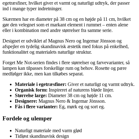
egetræsfiner, hvilket giver et varmt og naturligt udtryk, der passer
ind i mange typer indretninger.
Skærmen har en diameter på 38 cm og en højde på 11 cm, hvilket
gør den velegnet som et markant element i rummet – enten alene
eller i kombination med andre størrelser fra samme serie.
Designet er udviklet af Magnus Nero og Ingemar Jönsson og
afspejler en tydelig skandinavisk æstetik med fokus på enkelhed,
funktionalitet og materialets naturlige struktur.
Forget Me Not-serien findes i flere størrelser og farvevarianter, så
lampen kan tilpasses forskellige rum og behov. Rosette og pære
medfølger ikke, men kan tilkøbes separat.
Materiale i egetræsfiner:
Giver et naturligt og varmt udtryk.
Organisk form:
Inspireret af naturens bløde linjer.
Størrelse large:
Diameter 38 cm og højde 11 cm.
Designere:
Magnus Nero & Ingemar Jönsson.
Fås i flere varianter:
Eg, mørk eg og sort eg.
Fordele og ulemper
Naturligt materiale med varm glød
Tidløst skandinavisk design