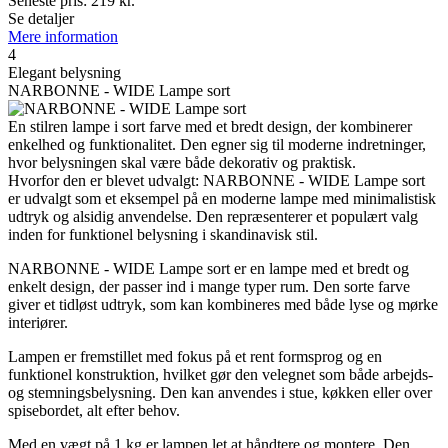
Seneste pris:
219
kr.
Se detaljer
Mere information
4
Elegant belysning
NARBONNE - WIDE Lampe sort
En stilren lampe i sort farve med et bredt design, der kombinerer
enkelhed og funktionalitet. Den egner sig til moderne indretninger,
hvor belysningen skal være både dekorativ og praktisk.
Hvorfor den er blevet udvalgt: NARBONNE - WIDE Lampe sort
er udvalgt som et eksempel på en moderne lampe med minimalistisk
udtryk og alsidig anvendelse. Den repræsenterer et populært valg
inden for funktionel belysning i skandinavisk stil.
NARBONNE - WIDE Lampe sort er en lampe med et bredt og
enkelt design, der passer ind i mange typer rum. Den sorte farve
giver et tidløst udtryk, som kan kombineres med både lyse og mørke
interiører.
Lampen er fremstillet med fokus på et rent formsprog og en
funktionel konstruktion, hvilket gør den velegnet som både arbejds-
og stemningsbelysning. Den kan anvendes i stue, køkken eller over
spisebordet, alt efter behov.
Med en vægt på 1 kg er lampen let at håndtere og montere. Den