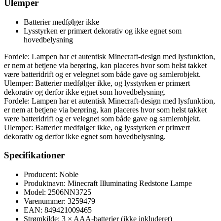
Ulemper
Batterier medfølger ikke
Lysstyrken er primært dekorativ og ikke egnet som
hovedbelysning
Fordele: Lampen har et autentisk Minecraft-design med lysfunktion,
er nem at betjene via berøring, kan placeres hvor som helst takket
være batteridrift og er velegnet som både gave og samlerobjekt.
Ulemper: Batterier medfølger ikke, og lysstyrken er primært
dekorativ og derfor ikke egnet som hovedbelysning.
Fordele: Lampen har et autentisk Minecraft-design med lysfunktion,
er nem at betjene via berøring, kan placeres hvor som helst takket
være batteridrift og er velegnet som både gave og samlerobjekt.
Ulemper: Batterier medfølger ikke, og lysstyrken er primært
dekorativ og derfor ikke egnet som hovedbelysning.
Specifikationer
Producent: Noble
Produktnavn: Minecraft Illuminating Redstone Lampe
Model: 2506NN3725
Varenummer: 3259479
EAN: 849421009465
Strømkilde: 3 × AAA-batterier (ikke inkluderet)