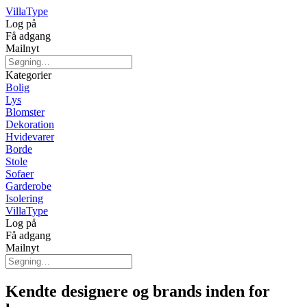
Villa
Type
Log på
Få adgang
Mailnyt
Kategorier
Bolig
Lys
Blomster
Dekoration
Hvidevarer
Borde
Stole
Sofaer
Garderobe
Isolering
Villa
Type
Log på
Få adgang
Mailnyt
Kendte designere og brands inden for