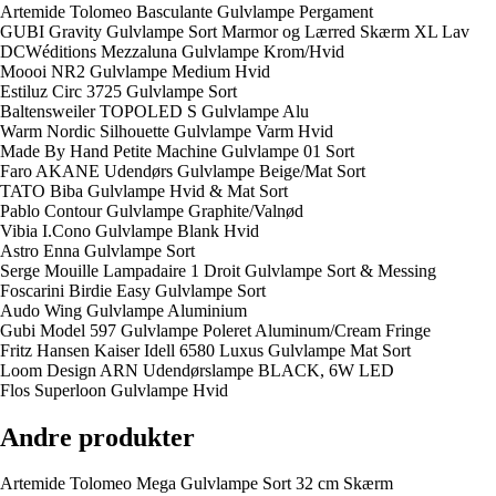
Artemide Tolomeo Basculante Gulvlampe Pergament
GUBI Gravity Gulvlampe Sort Marmor og Lærred Skærm XL Lav
DCWéditions Mezzaluna Gulvlampe Krom/Hvid
Moooi NR2 Gulvlampe Medium Hvid
Estiluz Circ 3725 Gulvlampe Sort
Baltensweiler TOPOLED S Gulvlampe Alu
Warm Nordic Silhouette Gulvlampe Varm Hvid
Made By Hand Petite Machine Gulvlampe 01 Sort
Faro AKANE Udendørs Gulvlampe Beige/Mat Sort
TATO Biba Gulvlampe Hvid & Mat Sort
Pablo Contour Gulvlampe Graphite/Valnød
Vibia I.Cono Gulvlampe Blank Hvid
Astro Enna Gulvlampe Sort
Serge Mouille Lampadaire 1 Droit Gulvlampe Sort & Messing
Foscarini Birdie Easy Gulvlampe Sort
Audo Wing Gulvlampe Aluminium
Gubi Model 597 Gulvlampe Poleret Aluminum/Cream Fringe
Fritz Hansen Kaiser Idell 6580 Luxus Gulvlampe Mat Sort
Loom Design ARN Udendørslampe BLACK, 6W LED
Flos Superloon Gulvlampe Hvid
Andre produkter
Artemide Tolomeo Mega Gulvlampe Sort 32 cm Skærm