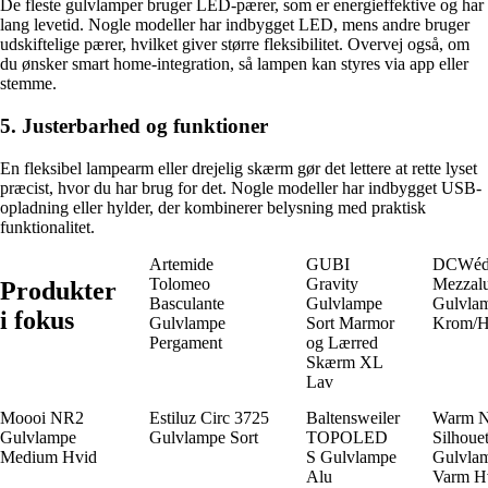
De fleste gulvlamper bruger LED-pærer, som er energieffektive og har
lang levetid. Nogle modeller har indbygget LED, mens andre bruger
udskiftelige pærer, hvilket giver større fleksibilitet. Overvej også, om
du ønsker smart home-integration, så lampen kan styres via app eller
stemme.
5. Justerbarhed og funktioner
En fleksibel lampearm eller drejelig skærm gør det lettere at rette lyset
præcist, hvor du har brug for det. Nogle modeller har indbygget USB-
opladning eller hylder, der kombinerer belysning med praktisk
funktionalitet.
Artemide
GUBI
DCWédi
Tolomeo
Gravity
Mezzal
Produkter
Basculante
Gulvlampe
Gulvla
i fokus
Gulvlampe
Sort Marmor
Krom/H
Pergament
og Lærred
Skærm XL
Lav
Moooi NR2
Estiluz Circ 3725
Baltensweiler
Warm N
Gulvlampe
Gulvlampe Sort
TOPOLED
Silhouet
Medium Hvid
S Gulvlampe
Gulvla
Alu
Varm H