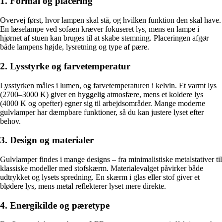
1. Formål og placering
Overvej først, hvor lampen skal stå, og hvilken funktion den skal have.
En læselampe ved sofaen kræver fokuseret lys, mens en lampe i
hjørnet af stuen kan bruges til at skabe stemning. Placeringen afgør
både lampens højde, lysretning og type af pære.
2. Lysstyrke og farvetemperatur
Lysstyrken måles i lumen, og farvetemperaturen i kelvin. Et varmt lys
(2700–3000 K) giver en hyggelig atmosfære, mens et koldere lys
(4000 K og opefter) egner sig til arbejdsområder. Mange moderne
gulvlamper har dæmpbare funktioner, så du kan justere lyset efter
behov.
3. Design og materialer
Gulvlamper findes i mange designs – fra minimalistiske metalstativer til
klassiske modeller med stofskærm. Materialevalget påvirker både
udtrykket og lysets spredning. En skærm i glas eller stof giver et
blødere lys, mens metal reflekterer lyset mere direkte.
4. Energikilde og pæretype