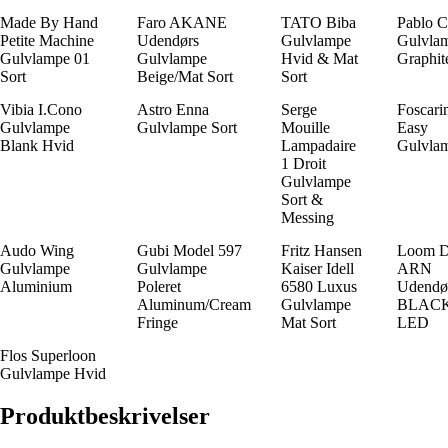
Made By Hand
Faro AKANE
TATO Biba
Pablo C
Petite Machine
Udendørs
Gulvlampe
Gulvla
Gulvlampe 01
Gulvlampe
Hvid & Mat
Graphit
Sort
Beige/Mat Sort
Sort
Vibia I.Cono
Astro Enna
Serge
Foscarin
Gulvlampe
Gulvlampe Sort
Mouille
Easy
Blank Hvid
Lampadaire
Gulvlam
1 Droit
Gulvlampe
Sort &
Messing
Audo Wing
Gubi Model 597
Fritz Hansen
Loom D
Gulvlampe
Gulvlampe
Kaiser Idell
ARN
Aluminium
Poleret
6580 Luxus
Udendø
Aluminum/Cream
Gulvlampe
BLACK
Fringe
Mat Sort
LED
Flos Superloon
Gulvlampe Hvid
Produktbeskrivelser