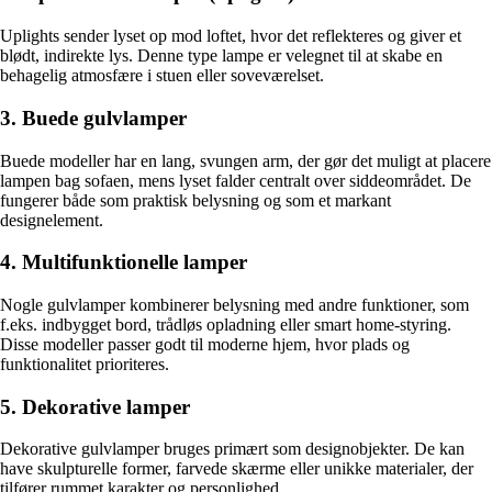
Uplights sender lyset op mod loftet, hvor det reflekteres og giver et
blødt, indirekte lys. Denne type lampe er velegnet til at skabe en
behagelig atmosfære i stuen eller soveværelset.
3. Buede gulvlamper
Buede modeller har en lang, svungen arm, der gør det muligt at placere
lampen bag sofaen, mens lyset falder centralt over siddeområdet. De
fungerer både som praktisk belysning og som et markant
designelement.
4. Multifunktionelle lamper
Nogle gulvlamper kombinerer belysning med andre funktioner, som
f.eks. indbygget bord, trådløs opladning eller smart home-styring.
Disse modeller passer godt til moderne hjem, hvor plads og
funktionalitet prioriteres.
5. Dekorative lamper
Dekorative gulvlamper bruges primært som designobjekter. De kan
have skulpturelle former, farvede skærme eller unikke materialer, der
tilfører rummet karakter og personlighed.