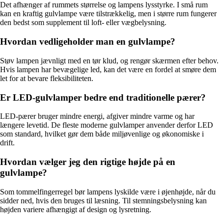
Det afhænger af rummets størrelse og lampens lysstyrke. I små rum
kan en kraftig gulvlampe være tilstrækkelig, men i større rum fungerer
den bedst som supplement til loft- eller vægbelysning.
Hvordan vedligeholder man en gulvlampe?
Støv lampen jævnligt med en tør klud, og rengør skærmen efter behov.
Hvis lampen har bevægelige led, kan det være en fordel at smøre dem
let for at bevare fleksibiliteten.
Er LED-gulvlamper bedre end traditionelle pærer?
LED-pærer bruger mindre energi, afgiver mindre varme og har
længere levetid. De fleste moderne gulvlamper anvender derfor LED
som standard, hvilket gør dem både miljøvenlige og økonomiske i
drift.
Hvordan vælger jeg den rigtige højde på en
gulvlampe?
Som tommelfingerregel bør lampens lyskilde være i øjenhøjde, når du
sidder ned, hvis den bruges til læsning. Til stemningsbelysning kan
højden variere afhængigt af design og lysretning.