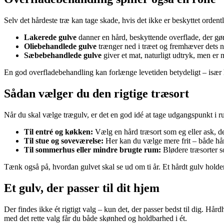
Selv det hårdeste træ kan tage skade, hvis det ikke er beskyttet ordent
Lakerede gulve
danner en hård, beskyttende overflade, der gør
Oliebehandlede gulve
trænger ned i træet og fremhæver dets n
Sæbebehandlede gulve
giver et mat, naturligt udtryk, men er 
En god overfladebehandling kan forlænge levetiden betydeligt – især h
Sådan vælger du den rigtige træsort
Når du skal vælge trægulv, er det en god idé at tage udgangspunkt i ru
Til entré og køkken:
Vælg en hård træsort som eg eller ask, der
Til stue og soveværelse:
Her kan du vælge mere frit – både hår
Til sommerhus eller mindre brugte rum:
Blødere træsorter s
Tænk også på, hvordan gulvet skal se ud om ti år. Et hårdt gulv holde
Et gulv, der passer til dit hjem
Der findes ikke ét rigtigt valg – kun det, der passer bedst til dig. Hår
med det rette valg får du både skønhed og holdbarhed i ét.