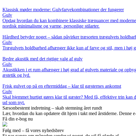
Klassisk møder moderne: Gulvfarvekombinationer der fungerer
Gulv
Opdag hvordan du kan kombinere klassiske trænuancer med moderne farve
nordisk minimalisme og varme, personlige stilarter.
Hårdhed betyder noget – sådan påvirker træsorten trægulvets holdbar
Gulv
Trægulvets holdbarhed afhænger ikke kun af farve og stil, men i høj gr
Bedre akustik med det rigtige valg af gulv
Gulv
Akustikken i et rum afhænger i høj grad af gulvets materiale og opby
æstetik og lyd.
Frisk gulvet op på en eftermiddag – klar til gæsternes ankomst
Gulv
Skal hjemmet hurtigt gøres klar til gæster? Med få, effektive trin kan d
ud som nyt.
Sæsonbestemt indretning – skab stemning året rundt
Lær, hvordan du kan opdatere dit hjem i takt med årstiderne. Denne e-bo
Få din e-bog nu
Følg med – få vores nyhedsbrev
Et par gange om måneden sender vi noget, du vil få glæde af.