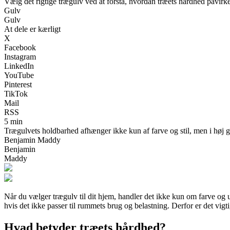
Vælg det rigtige trægulv ved at forstå, hvordan træets hårdhed påvirk
Gulv
Gulv
At dele er kærligt
X
Facebook
Instagram
LinkedIn
YouTube
Pinterest
TikTok
Mail
RSS
5 min
Trægulvets holdbarhed afhænger ikke kun af farve og stil, men i høj gr
Benjamin Maddy
Benjamin
Maddy
Når du vælger trægulv til dit hjem, handler det ikke kun om farve og ud
hvis det ikke passer til rummets brug og belastning. Derfor er det vig
Hvad betyder træets hårdhed?