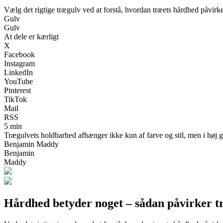
Vælg det rigtige trægulv ved at forstå, hvordan træets hårdhed påvirk
Gulv
Gulv
At dele er kærligt
X
Facebook
Instagram
LinkedIn
YouTube
Pinterest
TikTok
Mail
RSS
5 min
Trægulvets holdbarhed afhænger ikke kun af farve og stil, men i høj gr
Benjamin Maddy
Benjamin
Maddy
Hårdhed betyder noget – sådan påvirker t