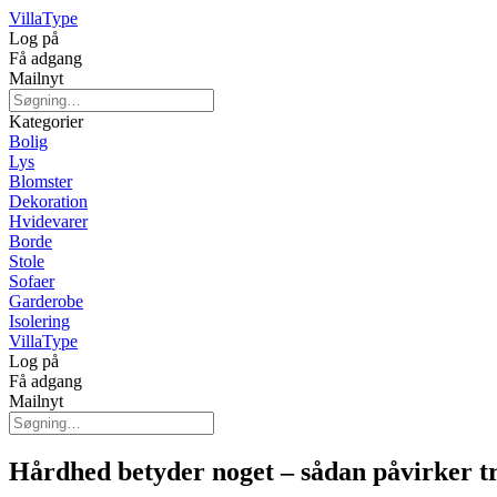
Villa
Type
Log på
Få adgang
Mailnyt
Kategorier
Bolig
Lys
Blomster
Dekoration
Hvidevarer
Borde
Stole
Sofaer
Garderobe
Isolering
Villa
Type
Log på
Få adgang
Mailnyt
Hårdhed betyder noget – sådan påvirker t