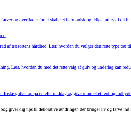
r og overflader for at skabe et harmonisk og tidløst udtryk i dit hjem.
hed
ad af træsortens hårdhed. Lær, hvordan du vælger den rette type træ til
gning. Læs, hvordan du med det rette valg af gulv og underlag kan red
u friske gulvet op på en eftermiddag og give rummet et rent og indbydende
g giver dig tips til dekorative ændringer, der bringer liv og farve ind i