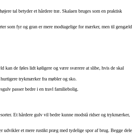
 højere tal betyder et hårdere træ. Skalaen bruges som en praktisk
æsorter som fyr og gran er mere modtagelige for mærker, men til gengæld
d kan de føles lidt køligere og være sværere at slibe, hvis de skal
år hurtigere trykmærker fra møbler og sko.
gulv passer bedre i en travl familiebolig.
æsorter. Et hårdere gulv vil bedre kunne modstå ridser og trykmærker,
r udvikler et mere rustikt præg med tydelige spor af brug. Begge dele