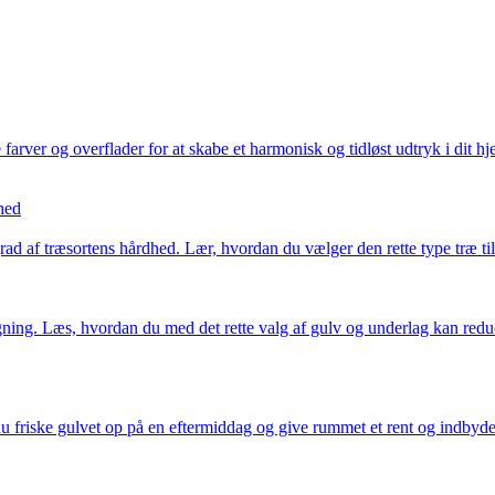
r og overflader for at skabe et harmonisk og tidløst udtryk i dit hjem.
hed
ad af træsortens hårdhed. Lær, hvordan du vælger den rette type træ til
gning. Læs, hvordan du med det rette valg af gulv og underlag kan red
u friske gulvet op på en eftermiddag og give rummet et rent og indbydende