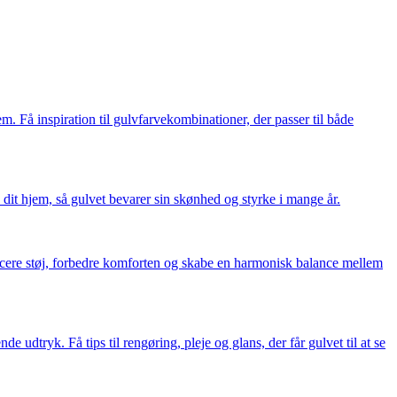
 Få inspiration til gulvfarvekombinationer, der passer til både
 dit hjem, så gulvet bevarer sin skønhed og styrke i mange år.
ucere støj, forbedre komforten og skabe en harmonisk balance mellem
 udtryk. Få tips til rengøring, pleje og glans, der får gulvet til at se