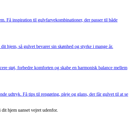
 Få inspiration til gulvfarvekombinationer, der passer til både
 dit hjem, så gulvet bevarer sin skønhed og styrke i mange år.
ucere støj, forbedre komforten og skabe en harmonisk balance mellem
 udtryk. Få tips til rengøring, pleje og glans, der får gulvet til at se
 dit hjem uanset vejret udenfor.