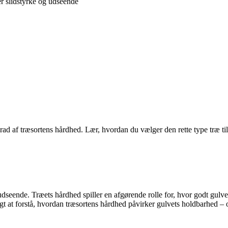
er slidstyrke og udseende
ad af træsortens hårdhed. Lær, hvordan du vælger den rette type træ til
seende. Træets hårdhed spiller en afgørende rolle for, hvor godt gulvet 
tigt at forstå, hvordan træsortens hårdhed påvirker gulvets holdbarhed – 