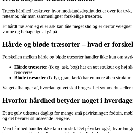
Træets hårdhed beskriver, hvor modstandsdygtigt det er over for tryk
rettesnor, når man sammenligner forskellige træsorter.
Et hårdt træ som eg eller ask kan tåle meget slid og er derfor velegne
varme og behagelige at gå på.
Hårde og bløde træsorter – hvad er forske
Forskellen mellem hårde og bløde træsorter handler ikke kun om sty
Hårde træsorter
(fx eg, ask, bøg) har en tæt struktur og høj s
renoveres.
Bløde træsorter
(fx fyr, gran, lærk) har en mere åben struktur.
Valget afhænger af, hvordan gulvet skal bruges. I et sommerhus eller s
Hvorfor hårdhed betyder noget i hverdage
Et trægulv udsættes dagligt for mange små påvirkninger: fodtrin, møbl
og det bevarer sit udseende længere.
Men hårdhed handler ikke kun om slid. Det påvirker også, hvordan gulv