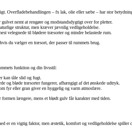
ligt. Overfladebehandlingen – fx lak, olie eller sæbe – har stor betydnin
 gulvet nemt at rengøre og modstandsdygtigt over for pletter.
aturlige struktur, men kræver jævnlig vedligeholdelse.
mest velegnede til blødere træsorter og mindre belastede rum.
vis du vælger en træsort, der passer til rummets brug.
mmets funktion og din livsstil:
 kan tåle slid og fugt.
de og bløde træsorter fungerer, afhængigt af det ønskede udtryk.
om fyr eller gran giver en hyggelig og varm atmosfære.
r formen længere, mens et blødt gulv får karakter med tiden.
dhed er en vigtig faktor, men æstetik, komfort og vedligeholdelse spiller 