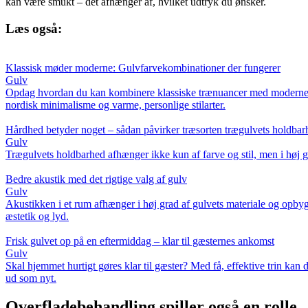
kan være smukt – det afhænger af, hvilket udtryk du ønsker.
Læs også:
Klassisk møder moderne: Gulvfarvekombinationer der fungerer
Gulv
Opdag hvordan du kan kombinere klassiske trænuancer med moderne farve
nordisk minimalisme og varme, personlige stilarter.
Hårdhed betyder noget – sådan påvirker træsorten trægulvets holdbar
Gulv
Trægulvets holdbarhed afhænger ikke kun af farve og stil, men i høj gr
Bedre akustik med det rigtige valg af gulv
Gulv
Akustikken i et rum afhænger i høj grad af gulvets materiale og opby
æstetik og lyd.
Frisk gulvet op på en eftermiddag – klar til gæsternes ankomst
Gulv
Skal hjemmet hurtigt gøres klar til gæster? Med få, effektive trin kan d
ud som nyt.
Overfladebehandling spiller også en rolle