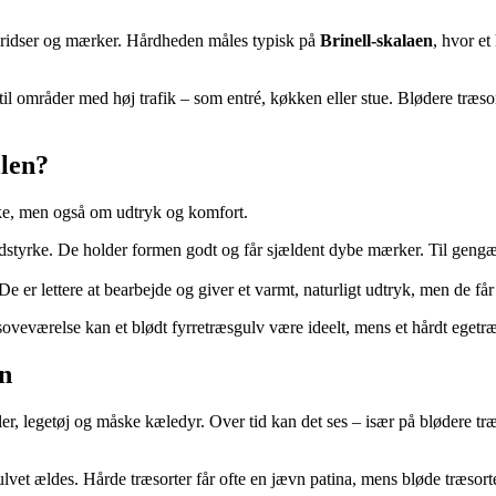
, ridser og mærker. Hårdheden måles typisk på
Brinell-skalaen
, hvor et
t til områder med høj trafik – som entré, køkken eller stue. Blødere tr
llen?
rke, men også om udtryk og komfort.
lidstyrke. De holder formen godt og får sjældent dybe mærker. Til gengæl
 De er lettere at bearbejde og giver et varmt, naturligt udtryk, men de f
oveværelse kan et blødt fyrretræsgulv være ideelt, mens et hårdt egetræs
n
er, legetøj og måske kæledyr. Over tid kan det ses – især på blødere tr
et ældes. Hårde træsorter får ofte en jævn patina, mens bløde træsorte