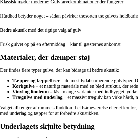
Klassisk møder moderne: Gulvfarvekombinationer der fungerer
Hårdhed betyder noget – sådan påvirker træsorten trægulvets holdbarh
Bedre akustik med det rigtige valg af gulv
Frisk gulvet op på en eftermiddag – klar til gæsternes ankomst
Materialer, der dæmper støj
Der findes flere typer gulve, der kan bidrage til bedre akustik:
Tæpper og tæppefliser
– de mest lydabsorberende gulvtyper. De
Korkgulve
– et naturligt materiale med en blød struktur, der re
Vinyl og linoleum
– fås i mange varianter med indbygget lyddæm
Trægulve med underlag
– et massivt trægulv kan virke hårdt,
Valget afhænger af rummets funktion. I et børneværelse eller et kontor, 
med underlag og tæpper for at forbedre akustikken.
Underlagets skjulte betydning