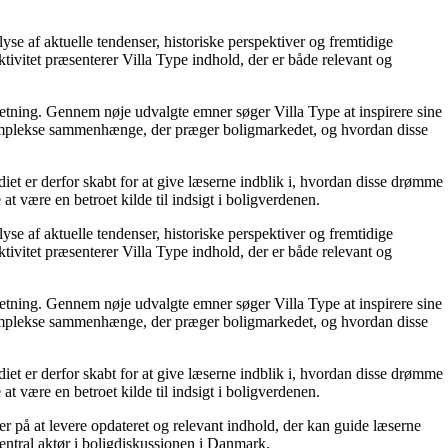
e af aktuelle tendenser, historiske perspektiver og fremtidige
ktivitet præsenterer Villa Type indhold, der er både relevant og
ndretning. Gennem nøje udvalgte emner søger Villa Type at inspirere sine
e komplekse sammenhænge, der præger boligmarkedet, og hvordan disse
diet er derfor skabt for at give læserne indblik i, hvordan disse drømme
t være en betroet kilde til indsigt i boligverdenen.
e af aktuelle tendenser, historiske perspektiver og fremtidige
ktivitet præsenterer Villa Type indhold, der er både relevant og
ndretning. Gennem nøje udvalgte emner søger Villa Type at inspirere sine
e komplekse sammenhænge, der præger boligmarkedet, og hvordan disse
diet er derfor skabt for at give læserne indblik i, hvordan disse drømme
t være en betroet kilde til indsigt i boligverdenen.
rer på at levere opdateret og relevant indhold, der kan guide læserne
central aktør i boligdiskussionen i Danmark.