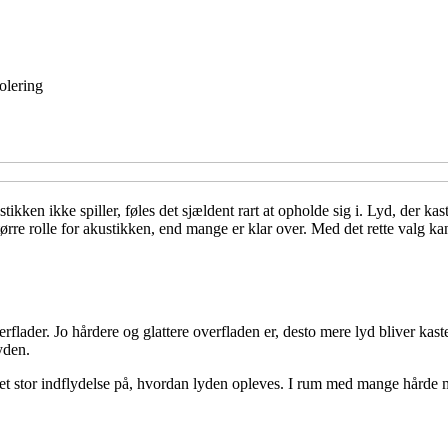
solering
ikken ikke spiller, føles det sjældent rart at opholde sig i. Lyd, der ka
tørre rolle for akustikken, end mange er klar over. Med det rette valg 
ader. Jo hårdere og glattere overfladen er, desto mere lyd bliver kastet
yden.
det stor indflydelse på, hvordan lyden opleves. I rum med mange hårde 