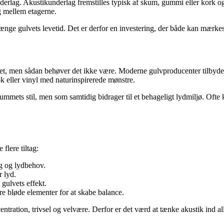
nderlag. Akustikunderlag fremstilles typisk af skum, gummi eller kork 
ig mellem etagerne.
nge gulvets levetid. Det er derfor en investering, der både kan mærkes
, men sådan behøver det ikke være. Moderne gulvproducenter tilbyder e
k eller vinyl med naturinspirerede mønstre.
rummets stil, men som samtidig bidrager til et behageligt lydmiljø. Ofte
flere tiltag:
ug og lydbehov.
r lyd.
gulvets effekt.
e bløde elementer for at skabe balance.
tration, trivsel og velvære. Derfor er det værd at tænke akustik ind al