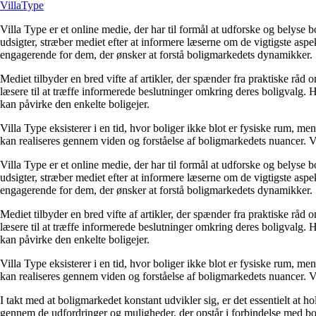
Villa
Type
Villa Type er et online medie, der har til formål at udforske og belys
udsigter, stræber mediet efter at informere læserne om de vigtigste aspe
engagerende for dem, der ønsker at forstå boligmarkedets dynamikker.
Mediet tilbyder en bred vifte af artikler, der spænder fra praktiske rå
læsere til at træffe informerede beslutninger omkring deres boligvalg
kan påvirke den enkelte boligejer.
Villa Type eksisterer i en tid, hvor boliger ikke blot er fysiske rum, 
kan realiseres gennem viden og forståelse af boligmarkedets nuancer. Ve
Villa Type er et online medie, der har til formål at udforske og belys
udsigter, stræber mediet efter at informere læserne om de vigtigste aspe
engagerende for dem, der ønsker at forstå boligmarkedets dynamikker.
Mediet tilbyder en bred vifte af artikler, der spænder fra praktiske rå
læsere til at træffe informerede beslutninger omkring deres boligvalg
kan påvirke den enkelte boligejer.
Villa Type eksisterer i en tid, hvor boliger ikke blot er fysiske rum, 
kan realiseres gennem viden og forståelse af boligmarkedets nuancer. Ve
I takt med at boligmarkedet konstant udvikler sig, er det essentielt at 
gennem de udfordringer og muligheder, der opstår i forbindelse med boli