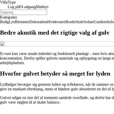
Villa
Type
Log på
Få adgang
Mailnyt
Kategorier
Bolig
Lys
Blomster
Dekoration
Hvidevarer
Borde
Stole
Sofaer
Garderobe
I
Bedre akustik med det rigtige valg af gulv
Et rum kan være smukt indrettet og funktionelt planlagt – men hvis akust
koncentration. Derfor spiller gulvets materiale og opbygning en langt s
arbejdspladsen.
Hvorfor gulvet betyder så meget for lyden
Lydbølger bevæger sig gennem luften og reflekteres, når de rammer overfl
give en markant efterklang, mens et blødere gulv absorberer en del af l
Gulvet udgør en stor del af rummets samlede overflade, og derfor har 
gulv være nøglen til at skabe balance.