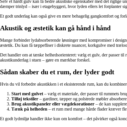
Selv et hårdt gulv kan få bedre akustiske egenskaber med det rigtige u
dæmper trinlyd – især i etagebyggeri, hvor lyden ellers let forplanter s
Et godt underlag kan også give en mere behagelig gangkomfort og forlæ
Akustik og æstetik kan gå hånd i hånd
Mange forbinder lydabsorberende løsninger med kompromiser i designet
æstetik. Du kan få tæppefliser i diskrete nuancer, korkgulve med træloo
Det handler om at tænke helhedsorienteret: vælg et gulv, der passer til 
akustikunderlag i stuen – gøre en mærkbar forskel.
Sådan skaber du et rum, der lyder godt
Hvis du vil forbedre akustikken i et eksisterende rum, kan du kombinere 
Start med gulvet
– vælg et materiale, der passer til rummets br
Tilføj tekstiler
– gardiner, tæpper og polstrede møbler absorbere
Brug akustikpaneler eller vægdekorationer
– de kan supplere 
Tænk på helheden
– et rum med mange hårde flader kræver fler
Et godt lydmiljø handler ikke kun om komfort – det påvirker også koncen