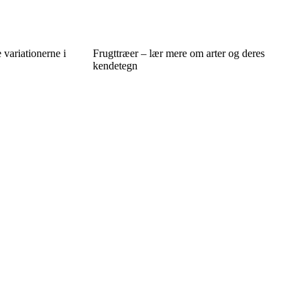
 variationerne i
Frugttræer – lær mere om arter og deres
kendetegn