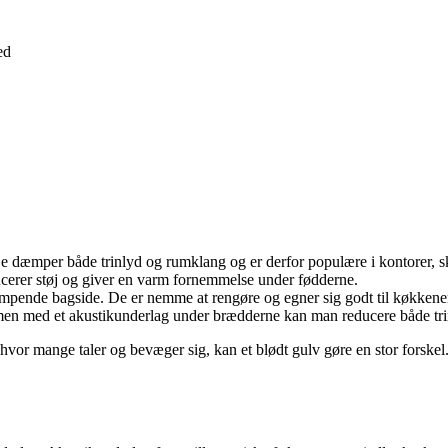
ed
 dæmper både trinlyd og rumklang og er derfor populære i kontorer, s
ducerer støj og giver en varm fornemmelse under fødderne.
pende bagside. De er nemme at rengøre og egner sig godt til køkkener 
 men med et akustikunderlag under brædderne kan man reducere både tri
hvor mange taler og bevæger sig, kan et blødt gulv gøre en stor forskel.