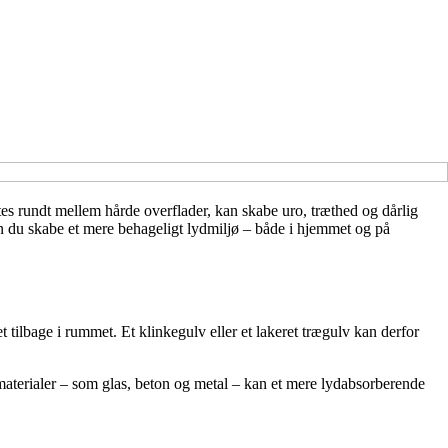
stes rundt mellem hårde overflader, kan skabe uro, træthed og dårlig
kan du skabe et mere behageligt lydmiljø – både i hjemmet og på
 tilbage i rummet. Et klinkegulv eller et lakeret trægulv kan derfor
materialer – som glas, beton og metal – kan et mere lydabsorberende