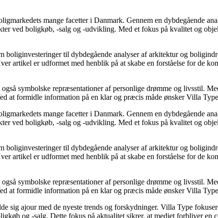
e boligmarkedets mange facetter i Danmark. Gennem en dybdegående analys
kter ved boligkøb, -salg og -udvikling. Med et fokus på kvalitet og obje
d om boliginvesteringer til dybdegående analyser af arkitektur og boligi
. Hver artikel er udformet med henblik på at skabe en forståelse for d
men også symbolske repræsentationer af personlige drømme og livsstil. Me
d at formidle information på en klar og præcis måde ønsker Villa Type a
e boligmarkedets mange facetter i Danmark. Gennem en dybdegående analys
kter ved boligkøb, -salg og -udvikling. Med et fokus på kvalitet og obje
d om boliginvesteringer til dybdegående analyser af arkitektur og boligi
. Hver artikel er udformet med henblik på at skabe en forståelse for d
men også symbolske repræsentationer af personlige drømme og livsstil. Me
d at formidle information på en klar og præcis måde ønsker Villa Type a
holde sig ajour med de nyeste trends og forskydninger. Villa Type fokuse
gkøb og -salg. Dette fokus på aktualitet sikrer, at mediet forbliver en 