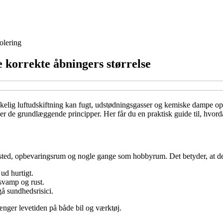
solering
e korrekte åbningers størrelse
ækkelig luftudskiftning kan fugt, udstødningsgasser og kemiske dampe o
nder de grundlæggende principper. Her får du en praktisk guide til, hvor
sted, opbevaringsrum og nogle gange som hobbyrum. Det betyder, at der 
ud hurtigt.
vamp og rust.
gå sundhedsrisici.
længer levetiden på både bil og værktøj.