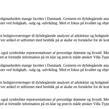
e boligmarkedets mange facetter i Danmark. Gennem en dybdegående analys
kter ved boligkøb, -salg og -udvikling. Med et fokus på kvalitet og obje
d om boliginvesteringer til dybdegående analyser af arkitektur og boligi
. Hver artikel er udformet med henblik på at skabe en forståelse for d
men også symbolske repræsentationer af personlige drømme og livsstil. Me
d at formidle information på en klar og præcis måde ønsker Villa Type a
e boligmarkedets mange facetter i Danmark. Gennem en dybdegående analys
kter ved boligkøb, -salg og -udvikling. Med et fokus på kvalitet og obje
d om boliginvesteringer til dybdegående analyser af arkitektur og boligi
. Hver artikel er udformet med henblik på at skabe en forståelse for d
men også symbolske repræsentationer af personlige drømme og livsstil. Me
d at formidle information på en klar og præcis måde ønsker Villa Type a