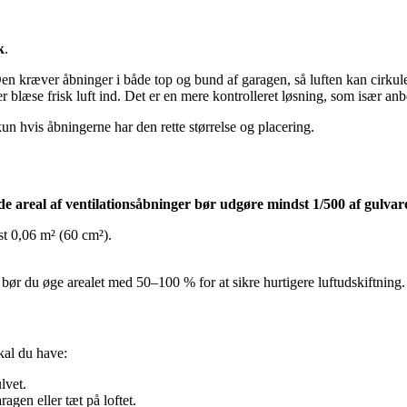
k
.
n kræver åbninger i både top og bund af garagen, så luften kan cirkuler
ler blæse frisk luft ind. Det er en mere kontrolleret løsning, som især an
 kun hvis åbningerne har den rette størrelse og placering.
e areal af ventilationsåbninger bør udgøre mindst 1/500 af gulvar
t 0,06 m² (60 cm²).
bør du øge arealet med 50–100 % for at sikre hurtigere luftudskiftning.
kal du have:
lvet.
agen eller tæt på loftet.