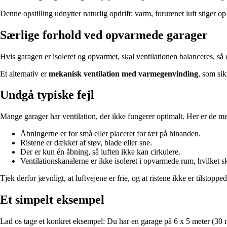
Denne opstilling udnytter naturlig opdrift: varm, forurenet luft stiger o
Særlige forhold ved opvarmede garager
Hvis garagen er isoleret og opvarmet, skal ventilationen balanceres, 
Et alternativ er
mekanisk ventilation med varmegenvinding
, som sik
Undgå typiske fejl
Mange garager har ventilation, der ikke fungerer optimalt. Her er de mes
Åbningerne er for små eller placeret for tæt på hinanden.
Ristene er dækket af støv, blade eller sne.
Der er kun én åbning, så luften ikke kan cirkulere.
Ventilationskanalerne er ikke isoleret i opvarmede rum, hvilket 
Tjek derfor jævnligt, at luftvejene er frie, og at ristene ikke er tilstopped
Et simpelt eksempel
Lad os tage et konkret eksempel: Du har en garage på 6 x 5 meter (30 m