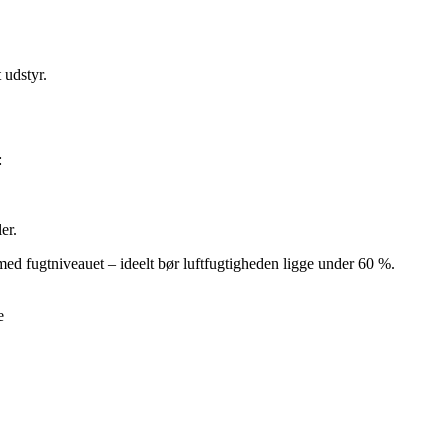
 udstyr.
:
er.
ed fugtniveauet – ideelt bør luftfugtigheden ligge under 60 %.
e