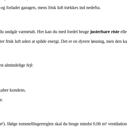
p og forlader garagen, mens frisk luft trækkes ind nedefra.
så du undgår varmetab. Her kan du med fordel bruge
justerbare riste
ell
rer frisk luft uden at spilde energi. Det er en dyrere løsning, men den k
t almindelige fejl:
skaber kondens.
e.
²). Ifølge tommelfingerreglen skal du bruge mindst 0,06 m² ventilation