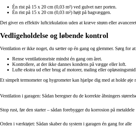
Én rist på 15 x 20 cm (0,03 m²) ved gulvet nær porten.
Én rist på 15 x 20 cm (0,03 m²) højt på bagvæggen.
Det giver en effektiv luftcirkulation uden at kræve strøm eller avanceret
Vedligeholdelse og løbende kontrol
Ventilation er ikke noget, du sætter op én gang og glemmer. Sørg for at
Rense ventilationsriste mindst én gang om året.
Kontrollere, at der ikke dannes kondens på vægge eller loft.
Lufte ekstra ud efter brug af motorer, maling eller opløsningsmidl
Et simpelt termometer og hygrometer kan hjælpe dig med at holde øje m
Ventilation i garagen: Sådan beregner du de korrekte åbningers størrels
Stop rust, før den starter – sådan forebygger du korrosion på metaldele
Orden i værktøjet: Sådan skaber du system i garagen én gang for alle