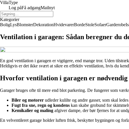
Villa
Type
Log på
Få adgang
Mailnyt
Kategorier
Bolig
Lys
Blomster
Dekoration
Hvidevarer
Borde
Stole
Sofaer
Garderobe
I
Ventilation i garagen: Sådan beregner du d
En god ventilation i garagen er vigtigere, end mange tror. Uden tilstr
Heldigvis er det ikke svært at sikre en effektiv ventilation, hvis du ke
Hvorfor ventilation i garagen er nødvendig
Garager bruges ofte til mere end blot parkering. De fungerer som værk
Biler og motorer
udleder kulilte og andre gasser, som skal ledes 
Fugt fra sne, regn og kondens
kan skabe grobund for skimmels
Kemikalier og maling
afgiver dampe, der bør fjernes for at und
En velventileret garage holder luften frisk, beskytter bygningen og for