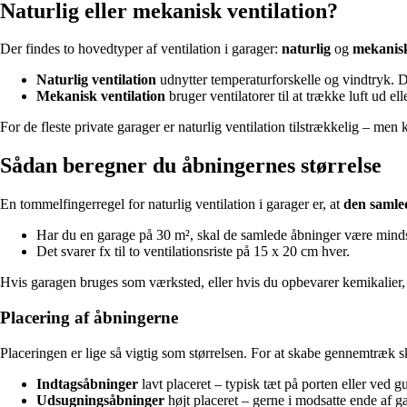
Naturlig eller mekanisk ventilation?
Der findes to hovedtyper af ventilation i garager:
naturlig
og
mekanis
Naturlig ventilation
udnytter temperaturforskelle og vindtryk. De
Mekanisk ventilation
bruger ventilatorer til at trække luft ud el
For de fleste private garager er naturlig ventilation tilstrækkelig – men
Sådan beregner du åbningernes størrelse
En tommelfingerregel for naturlig ventilation i garager er, at
den samled
Har du en garage på 30 m², skal de samlede åbninger være minds
Det svarer fx til to ventilationsriste på 15 x 20 cm hver.
Hvis garagen bruges som værksted, eller hvis du opbevarer kemikalier, 
Placering af åbningerne
Placeringen er lige så vigtig som størrelsen. For at skabe gennemtræk s
Indtagsåbninger
lavt placeret – typisk tæt på porten eller ved gu
Udsugningsåbninger
højt placeret – gerne i modsatte ende af gar