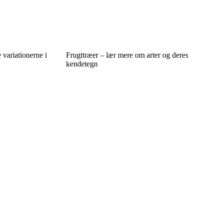
 variationerne i
Frugttræer – lær mere om arter og deres
kendetegn