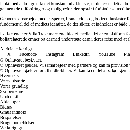
I takt med at boligmarkedet konstant udvikler sig, er det essentielt at 
gennem de udfordringer og muligheder, der opstår i forbindelse med boli
Gennem samarbejde med eksperter, branchefolk og boligenthusiaster form
fundamental del af mediets identitet, da det sikrer, at indholdet er både
I sidste ende er Villa Type mere end blot et medie; det er en platform f
boligrelaterede emner og dermed understøtte dem i deres rejse mod at s
At dele er kærligt
X
Facebook
Instagram
LinkedIn
YouTube
Pin
© Ophavsret beskyttet.
© Ophavsret gælder. Vi samarbejder med partnere og kan få provision
© Ophavsret gælder for alt indhold her. Vi kan få en del af salget genne
Hvem er vi
Vores historie
Vores grundlag
Skribenterne
Understøt
Afdelinger
Bidrag
Gratis indhold
Besparelser
Brugeranmeldelser
Vælg rigtigt