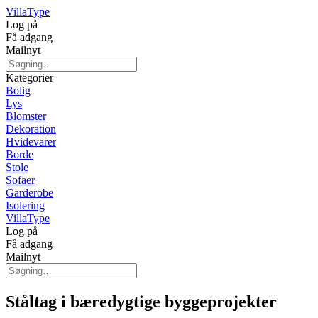
Villa
Type
Log på
Få adgang
Mailnyt
Kategorier
Bolig
Lys
Blomster
Dekoration
Hvidevarer
Borde
Stole
Sofaer
Garderobe
Isolering
Villa
Type
Log på
Få adgang
Mailnyt
Ståltag i bæredygtige byggeprojekter