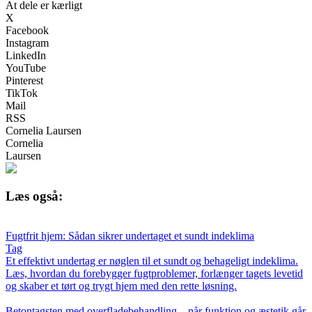
At dele er kærligt
X
Facebook
Instagram
LinkedIn
YouTube
Pinterest
TikTok
Mail
RSS
Cornelia Laursen
Cornelia
Laursen
Læs også:
Fugtfrit hjem: Sådan sikrer undertaget et sundt indeklima
Tag
Et effektivt undertag er nøglen til et sundt og behageligt indeklima.
Læs, hvordan du forebygger fugtproblemer, forlænger tagets levetid
og skaber et tørt og trygt hjem med den rette løsning.
Betontagsten med overfladebehandling – når funktion og æstetik går