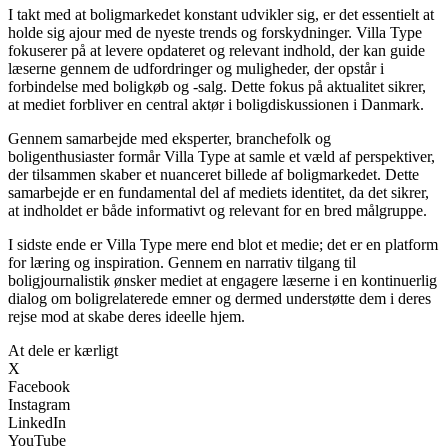
I takt med at boligmarkedet konstant udvikler sig, er det essentielt at
holde sig ajour med de nyeste trends og forskydninger. Villa Type
fokuserer på at levere opdateret og relevant indhold, der kan guide
læserne gennem de udfordringer og muligheder, der opstår i
forbindelse med boligkøb og -salg. Dette fokus på aktualitet sikrer,
at mediet forbliver en central aktør i boligdiskussionen i Danmark.
Gennem samarbejde med eksperter, branchefolk og
boligenthusiaster formår Villa Type at samle et væld af perspektiver,
der tilsammen skaber et nuanceret billede af boligmarkedet. Dette
samarbejde er en fundamental del af mediets identitet, da det sikrer,
at indholdet er både informativt og relevant for en bred målgruppe.
I sidste ende er Villa Type mere end blot et medie; det er en platform
for læring og inspiration. Gennem en narrativ tilgang til
boligjournalistik ønsker mediet at engagere læserne i en kontinuerlig
dialog om boligrelaterede emner og dermed understøtte dem i deres
rejse mod at skabe deres ideelle hjem.
At dele er kærligt
X
Facebook
Instagram
LinkedIn
YouTube