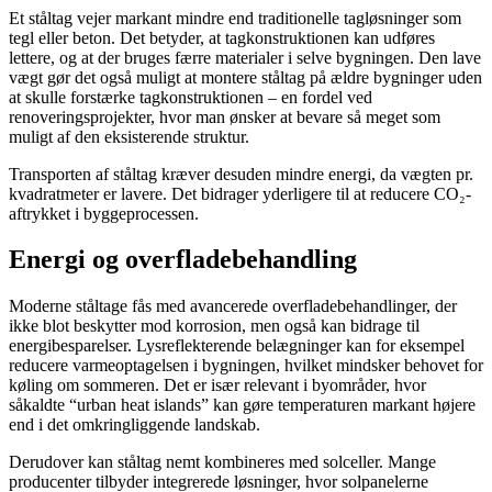
Et ståltag vejer markant mindre end traditionelle tagløsninger som
tegl eller beton. Det betyder, at tagkonstruktionen kan udføres
lettere, og at der bruges færre materialer i selve bygningen. Den lave
vægt gør det også muligt at montere ståltag på ældre bygninger uden
at skulle forstærke tagkonstruktionen – en fordel ved
renoveringsprojekter, hvor man ønsker at bevare så meget som
muligt af den eksisterende struktur.
Transporten af ståltag kræver desuden mindre energi, da vægten pr.
kvadratmeter er lavere. Det bidrager yderligere til at reducere CO₂-
aftrykket i byggeprocessen.
Energi og overfladebehandling
Moderne ståltage fås med avancerede overfladebehandlinger, der
ikke blot beskytter mod korrosion, men også kan bidrage til
energibesparelser. Lysreflekterende belægninger kan for eksempel
reducere varmeoptagelsen i bygningen, hvilket mindsker behovet for
køling om sommeren. Det er især relevant i byområder, hvor
såkaldte “urban heat islands” kan gøre temperaturen markant højere
end i det omkringliggende landskab.
Derudover kan ståltag nemt kombineres med solceller. Mange
producenter tilbyder integrerede løsninger, hvor solpanelerne