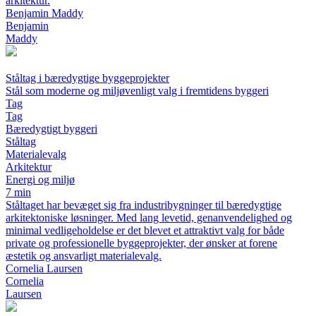
arkitektur.
Benjamin Maddy
Benjamin
Maddy
Ståltag i bæredygtige byggeprojekter
Stål som moderne og miljøvenligt valg i fremtidens byggeri
Tag
Tag
Bæredygtigt byggeri
Ståltag
Materialevalg
Arkitektur
Energi og miljø
7 min
Ståltaget har bevæget sig fra industribygninger til bæredygtige
arkitektoniske løsninger. Med lang levetid, genanvendelighed og
minimal vedligeholdelse er det blevet et attraktivt valg for både
private og professionelle byggeprojekter, der ønsker at forene
æstetik og ansvarligt materialevalg.
Cornelia Laursen
Cornelia
Laursen