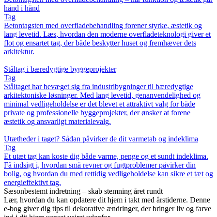
hånd i hånd
Tag
Betontagsten med overfladebehandling forener styrke, æstetik og
lang levetid. Læs, hvordan den moderne overfladeteknologi giver et
flot og ensartet tag, der både beskytter huset og fremhæver dets
arkitektur.
Ståltag i bæredygtige byggeprojekter
Tag
Ståltaget har bevæget sig fra industribygninger til bæredygtige
arkitektoniske løsninger. Med lang levetid, genanvendelighed og
minimal vedligeholdelse er det blevet et attraktivt valg for både
private og professionelle byggeprojekter, der ønsker at forene
æstetik og ansvarligt materialevalg.
Utætheder i taget? Sådan påvirker de dit varmetab og indeklima
Tag
Et utæt tag kan koste dig både varme, penge og et sundt indeklima.
Få indsigt i, hvordan små revner og fugtproblemer påvirker din
bolig, og hvordan du med rettidig vedligeholdelse kan sikre et tæt og
energieffektivt tag.
Sæsonbestemt indretning – skab stemning året rundt
Lær, hvordan du kan opdatere dit hjem i takt med årstiderne. Denne
e-bog giver dig tips til dekorative ændringer, der bringer liv og farve