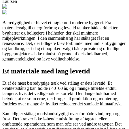
Laursen
Bæredygtighed er blevet et nøgleord i moderne byggeri. Fra
materialevalg til energiforbrug og levetid tænker både arkitekter,
bygherrer og boligejere i helheder, der skal minimere
miljøpåvirkningen. I den sammenhæng har ståltaget fået en
renæssance. Det, der tidligere blev forbundet med industribygninger
og landbrug, er i dag et populært valg i både private og offentlige
byggeprojekter – ikke mindst på grund af dets holdbarhed,
genanvendelighed og lave vedligeholdelse.
Et materiale med lang levetid
Et af de mest bæredygtige træk ved ståltag er dets levetid. Et
kvalitetsståltag kan holde i 40–60 år, og i mange tilfælde endnu
længere, hvis det vedligeholdes korrekt. Den lange holdbarhed
betyder, at ressourcerne, der bruges til produktion og montering,
fordeles over mange år, hvilket reducerer det samlede klimaaftryk.
Samtidig er ståltag modstandsdygtigt over for både vind, regn og
frost. Det kræver ikke løbende udskiftning af tagsten eller
omfattende reparationer, som man ofte ser ved andre tagtyper. Det