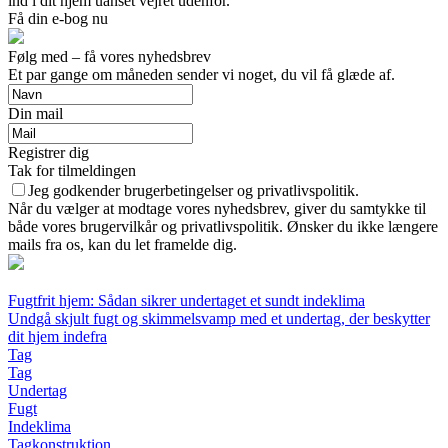
ind i dit hjem uanset vejret udenfor.
Få din e-bog nu
Følg med – få vores nyhedsbrev
Et par gange om måneden sender vi noget, du vil få glæde af.
Din mail
Registrer dig
Tak for tilmeldingen
Jeg godkender brugerbetingelser og privatlivspolitik.
Når du vælger at modtage vores nyhedsbrev, giver du samtykke til
både vores brugervilkår og privatlivspolitik. Ønsker du ikke længere
mails fra os, kan du let framelde dig.
Fugtfrit hjem: Sådan sikrer undertaget et sundt indeklima
Undgå skjult fugt og skimmelsvamp med et undertag, der beskytter
dit hjem indefra
Tag
Tag
Undertag
Fugt
Indeklima
Tagkonstruktion