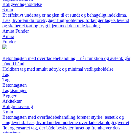
Boligvedligeholdelse
6 min
Et effektivt undertag er nøglen til et sundt og behageligt indeklima.
Læs, hvordan du forebygger fugtproblemer, forlænger tagets levetid
og skaber et tørt og trygt hjem med den rette løsning.
Amira Funder
Amira
Funder
Betontagsten med overfladebehandling – når funktion og æstetik går
hånd i hånd
Holdbart tag med smukt udtryk og minimal vedligeholdelse
Tag
Tag
Betontagsten
Tagløsninger
Byggeri
Arkitektur
Boligrenovering
3 min
Betontagsten med overfladebehandling forener styrke, æstetik og
lang levetid. Læs, hvordan den moderne overfladeteknologi giver et
flot og ensartet tag, der både beskytter huset og fremhæver dets