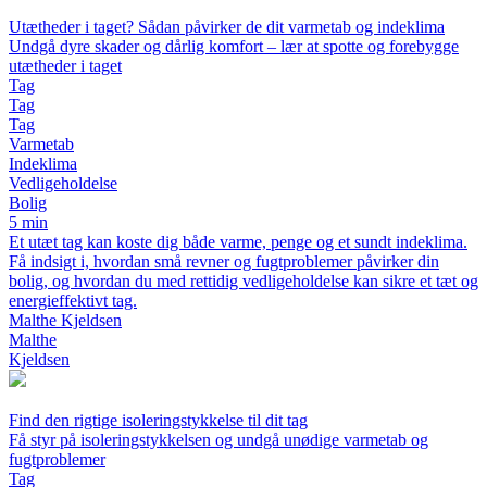
Utætheder i taget? Sådan påvirker de dit varmetab og indeklima
Undgå dyre skader og dårlig komfort – lær at spotte og forebygge
utætheder i taget
Tag
Tag
Tag
Varmetab
Indeklima
Vedligeholdelse
Bolig
5 min
Et utæt tag kan koste dig både varme, penge og et sundt indeklima.
Få indsigt i, hvordan små revner og fugtproblemer påvirker din
bolig, og hvordan du med rettidig vedligeholdelse kan sikre et tæt og
energieffektivt tag.
Malthe Kjeldsen
Malthe
Kjeldsen
Find den rigtige isoleringstykkelse til dit tag
Få styr på isoleringstykkelsen og undgå unødige varmetab og
fugtproblemer
Tag