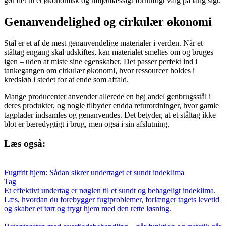
gør det til et økonomisk og miljømæssigt fornuftigt valg på lang sigt.
Genanvendelighed og cirkulær økonomi
Stål er et af de mest genanvendelige materialer i verden. Når et
ståltag engang skal udskiftes, kan materialet smeltes om og bruges
igen – uden at miste sine egenskaber. Det passer perfekt ind i
tankegangen om cirkulær økonomi, hvor ressourcer holdes i
kredsløb i stedet for at ende som affald.
Mange producenter anvender allerede en høj andel genbrugsstål i
deres produkter, og nogle tilbyder endda returordninger, hvor gamle
tagplader indsamles og genanvendes. Det betyder, at et ståltag ikke
blot er bæredygtigt i brug, men også i sin afslutning.
Læs også:
Fugtfrit hjem: Sådan sikrer undertaget et sundt indeklima
Tag
Et effektivt undertag er nøglen til et sundt og behageligt indeklima.
Læs, hvordan du forebygger fugtproblemer, forlænger tagets levetid
og skaber et tørt og trygt hjem med den rette løsning.