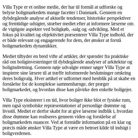
Villa Type er et online medie, der har til formål at udforske og
belyse boligmarkedets mange facetter i Danmark. Gennem en
dybdegående analyse af aktuelle tendenser, historiske perspektiver
og fremtidige udsigter, stræber mediet efter at informere læserne om
de vigtigste aspekter ved boligkøb, -salg og -udvikling. Med et
fokus på kvalitet og objektivitet præsenterer Villa Type indhold, der
er både relevant og engagerende for dem, der ønsker at forstå
boligmarkedets dynamikker.
Mediet tilbyder en bred vifte af artikler, der spænder fra praktiske
råd om boliginvesteringer til dybdegående analyser af arkitektur og
boligindretning. Gennem nøje udvalgte emner søger Villa Type at
inspirere sine læsere til at træffe informerede beslutninger omkring
deres boligvalg. Hver artikel er udformet med henblik på at skabe en
forståelse for de komplekse sammenhænge, der præger
boligmarkedet, og hvordan disse kan påvirke den enkelte boligejer.
Villa Type eksisterer i en tid, hvor boliger ikke blot er fysiske rum,
men også symbolske repræsentationer af personlige drømme og
livsstil. Mediet er derfor skabt for at give læserne indblik i, hvordan
disse drømme kan realiseres gennem viden og forståelse af
boligmarkedets nuancer. Ved at formidle information på en klar og
præcis måde ønsker Villa Type at være en betroet kilde til indsigt i
boligverdenen.