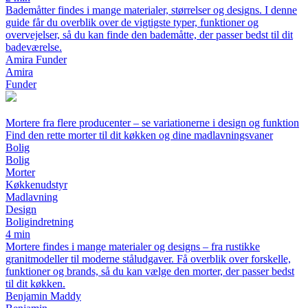
Bademåtter findes i mange materialer, størrelser og designs. I denne
guide får du overblik over de vigtigste typer, funktioner og
overvejelser, så du kan finde den bademåtte, der passer bedst til dit
badeværelse.
Amira Funder
Amira
Funder
Mortere fra flere producenter – se variationerne i design og funktion
Find den rette morter til dit køkken og dine madlavningsvaner
Bolig
Bolig
Morter
Køkkenudstyr
Madlavning
Design
Boligindretning
4 min
Mortere findes i mange materialer og designs – fra rustikke
granitmodeller til moderne ståludgaver. Få overblik over forskelle,
funktioner og brands, så du kan vælge den morter, der passer bedst
til dit køkken.
Benjamin Maddy