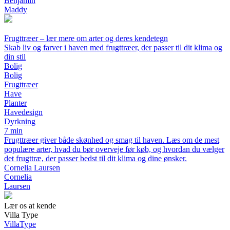
Benjamin
Maddy
Frugttræer – lær mere om arter og deres kendetegn
Skab liv og farver i haven med frugttræer, der passer til dit klima og
din stil
Bolig
Bolig
Frugttræer
Have
Planter
Havedesign
Dyrkning
7 min
Frugttræer giver både skønhed og smag til haven. Læs om de mest
populære arter, hvad du bør overveje før køb, og hvordan du vælger
det frugttræ, der passer bedst til dit klima og dine ønsker.
Cornelia Laursen
Cornelia
Laursen
Lær os at kende
Villa Type
Villa
Type