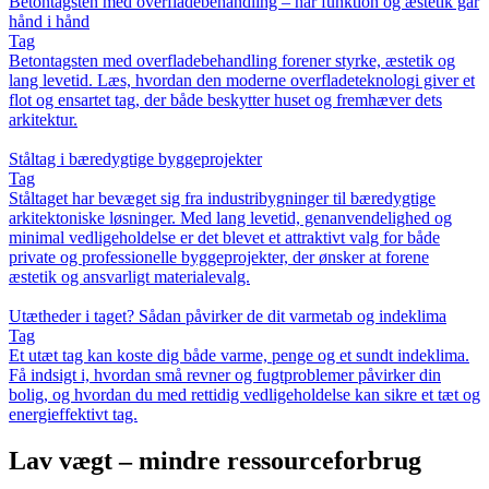
Betontagsten med overfladebehandling – når funktion og æstetik går
hånd i hånd
Tag
Betontagsten med overfladebehandling forener styrke, æstetik og
lang levetid. Læs, hvordan den moderne overfladeteknologi giver et
flot og ensartet tag, der både beskytter huset og fremhæver dets
arkitektur.
Ståltag i bæredygtige byggeprojekter
Tag
Ståltaget har bevæget sig fra industribygninger til bæredygtige
arkitektoniske løsninger. Med lang levetid, genanvendelighed og
minimal vedligeholdelse er det blevet et attraktivt valg for både
private og professionelle byggeprojekter, der ønsker at forene
æstetik og ansvarligt materialevalg.
Utætheder i taget? Sådan påvirker de dit varmetab og indeklima
Tag
Et utæt tag kan koste dig både varme, penge og et sundt indeklima.
Få indsigt i, hvordan små revner og fugtproblemer påvirker din
bolig, og hvordan du med rettidig vedligeholdelse kan sikre et tæt og
energieffektivt tag.
Lav vægt – mindre ressourceforbrug