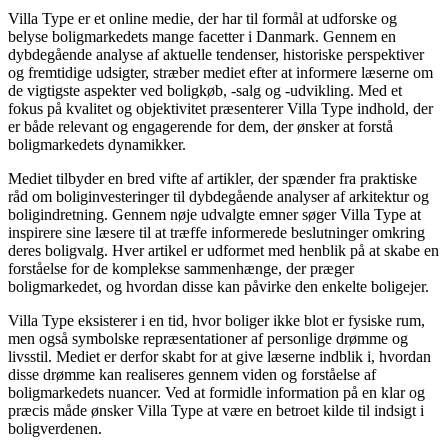
Villa Type er et online medie, der har til formål at udforske og
belyse boligmarkedets mange facetter i Danmark. Gennem en
dybdegående analyse af aktuelle tendenser, historiske perspektiver
og fremtidige udsigter, stræber mediet efter at informere læserne om
de vigtigste aspekter ved boligkøb, -salg og -udvikling. Med et
fokus på kvalitet og objektivitet præsenterer Villa Type indhold, der
er både relevant og engagerende for dem, der ønsker at forstå
boligmarkedets dynamikker.
Mediet tilbyder en bred vifte af artikler, der spænder fra praktiske
råd om boliginvesteringer til dybdegående analyser af arkitektur og
boligindretning. Gennem nøje udvalgte emner søger Villa Type at
inspirere sine læsere til at træffe informerede beslutninger omkring
deres boligvalg. Hver artikel er udformet med henblik på at skabe en
forståelse for de komplekse sammenhænge, der præger
boligmarkedet, og hvordan disse kan påvirke den enkelte boligejer.
Villa Type eksisterer i en tid, hvor boliger ikke blot er fysiske rum,
men også symbolske repræsentationer af personlige drømme og
livsstil. Mediet er derfor skabt for at give læserne indblik i, hvordan
disse drømme kan realiseres gennem viden og forståelse af
boligmarkedets nuancer. Ved at formidle information på en klar og
præcis måde ønsker Villa Type at være en betroet kilde til indsigt i
boligverdenen.