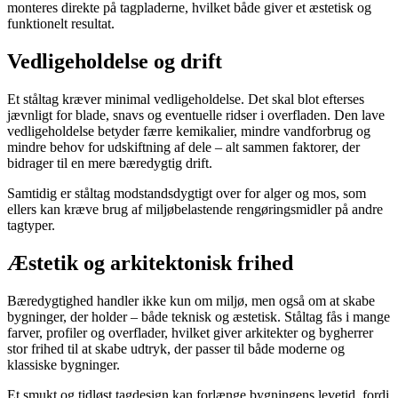
monteres direkte på tagpladerne, hvilket både giver et æstetisk og
funktionelt resultat.
Vedligeholdelse og drift
Et ståltag kræver minimal vedligeholdelse. Det skal blot efterses
jævnligt for blade, snavs og eventuelle ridser i overfladen. Den lave
vedligeholdelse betyder færre kemikalier, mindre vandforbrug og
mindre behov for udskiftning af dele – alt sammen faktorer, der
bidrager til en mere bæredygtig drift.
Samtidig er ståltag modstandsdygtigt over for alger og mos, som
ellers kan kræve brug af miljøbelastende rengøringsmidler på andre
tagtyper.
Æstetik og arkitektonisk frihed
Bæredygtighed handler ikke kun om miljø, men også om at skabe
bygninger, der holder – både teknisk og æstetisk. Ståltag fås i mange
farver, profiler og overflader, hvilket giver arkitekter og bygherrer
stor frihed til at skabe udtryk, der passer til både moderne og
klassiske bygninger.
Et smukt og tidløst tagdesign kan forlænge bygningens levetid, fordi