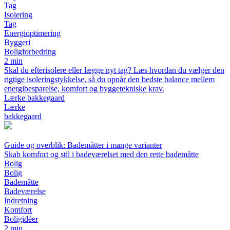
Tag
Isolering
Tag
Energioptimering
Byggeri
Boligforbedring
2 min
Skal du efterisolere eller lægge nyt tag? Læs hvordan du vælger den
rigtige isoleringstykkelse, så du opnår den bedste balance mellem
energibesparelse, komfort og byggetekniske krav.
Lærke bakkegaard
Lærke
bakkegaard
Guide og overblik: Bademåtter i mange varianter
Skab komfort og stil i badeværelset med den rette bademåtte
Bolig
Bolig
Bademåtte
Badeværelse
Indretning
Komfort
Boligidéer
2 min