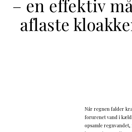
– en effektiv m
aflaste kloakk
Når regnen falder kraf
forurenet vand i kæld
opsamle regnvandet, f