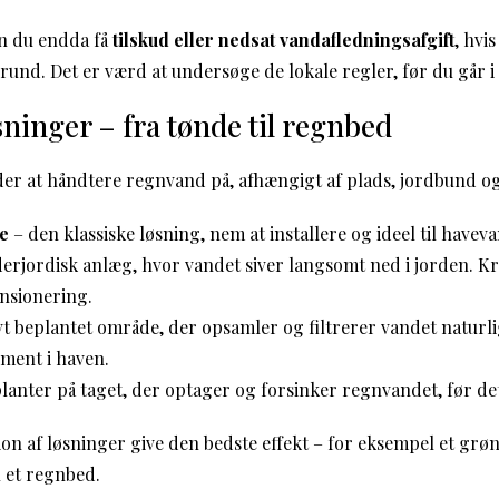
n du endda få
tilskud eller nedsat vandafledningsafgift
, hvi
und. Det er værd at undersøge de lokale regler, før du går i
sninger – fra tønde til regnbed
er at håndtere regnvand på, afhængigt af plads, jordbund og
e
– den klassiske løsning, nem at installere og ideel til havev
erjordisk anlæg, hvor vandet siver langsomt ned i jorden. 
nsionering.
vt beplantet område, der opsamler og filtrerer vandet naturli
ment i haven.
lanter på taget, der optager og forsinker regnvandet, før de
on af løsninger give den bedste effekt – for eksempel et grøn
 et regnbed.