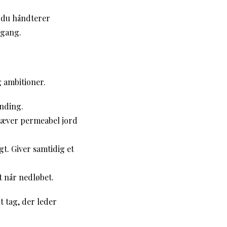
s du håndterer
 gang.
 ambitioner.
anding.
Kræver permeabel jord
gt. Giver samtidig et
t når nedløbet.
t tag, der leder