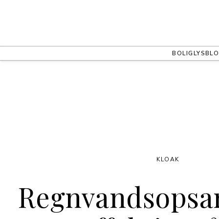
BOLIG
LYS
BLO
KLOAK
Regnvandsopsa