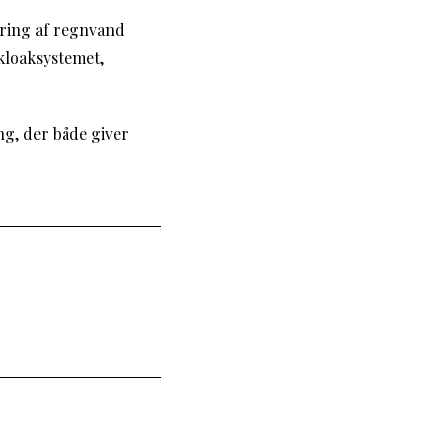
ering af regnvand
 kloaksystemet,
g, der både giver