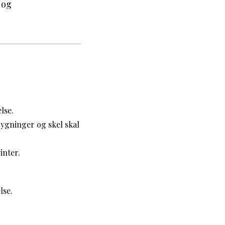
 og
lse.
bygninger og skel skal
inter.
lse.