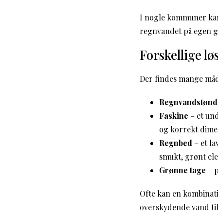
I nogle kommuner ka
regnvandet på egen gr
Forskellige lø
Der findes mange måd
Regnvandstønd
Faskine
– et und
og korrekt dime
Regnbed
– et la
smukt, grønt ele
Grønne tage
– p
Ofte kan en kombinati
overskydende vand til