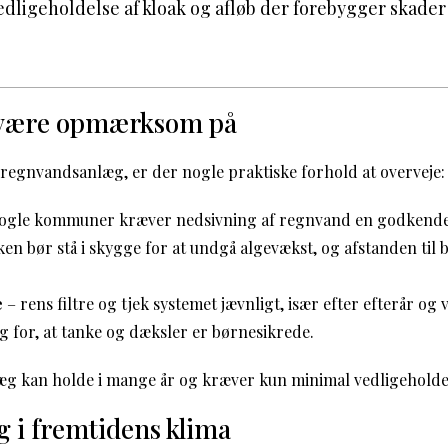
dligeholdelse af kloak og afløb der forebygger skader
 være opmærksom på
 regnvandsanlæg, er der nogle praktiske forhold at overveje:
nogle kommuner kræver nedsivning af regnvand en godkende
en bør stå i skygge for at undgå algevækst, og afstanden til 
e
– rens filtre og tjek systemet jævnligt, især efter efterår og v
g for, at tanke og dæksler er børnesikrede.
æg kan holde i mange år og kræver kun minimal vedligeholde
g i fremtidens klima