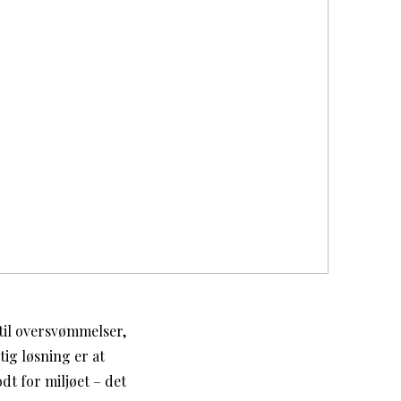
 til oversvømmelser,
ig løsning er at
t for miljøet – det