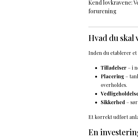
Kend lovkravene: Ve
forurening
Hvad du skal
Inden du etablerer et
Tilladelser
– i 
Placering
– tank
overholdes.
Vedligeholdels
Sikkerhed
– sør
Et korrekt udført anl
En investerin