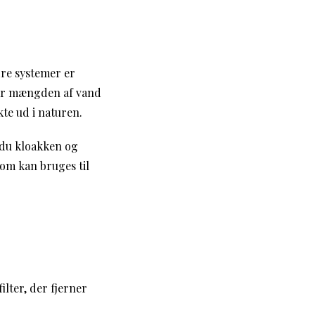
dre systemer er
Når mængden af vand
kte ud i naturen.
r du kloakken og
om kan bruges til
ilter, der fjerner