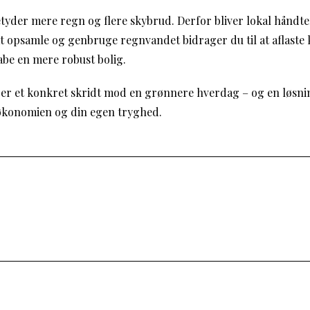
yder mere regn og flere skybrud. Derfor bliver lokal håndt
 at opsamle og genbruge regnvandet bidrager du til at aflaste
abe en mere robust bolig.
r et konkret skridt mod en grønnere hverdag – og en løsnin
økonomien og din egen tryghed.