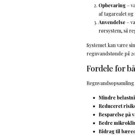
Opbevaring
– va
af tagarealet og
Anvendelse
– va
rørsystem, så r
Systemet kan være sim
regnvandstønde på 200
Fordele for b
Regnvandsopsamling h
Mindre belastni
Reduceret risi
Besparelse på 
Bedre mikrokli
Bidrag til bære