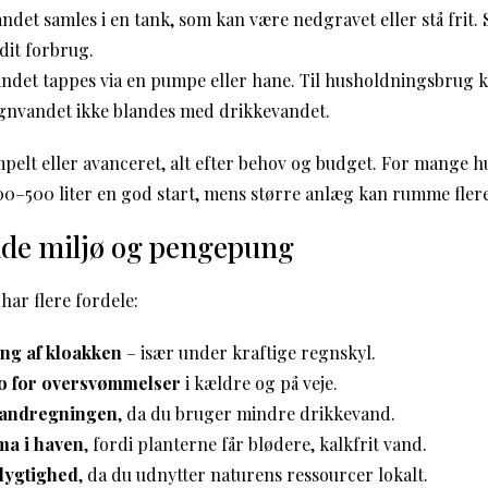
ndet samles i en tank, som kan være nedgravet eller stå frit
 dit forbrug.
ndet tappes via en pumpe eller hane. Til husholdningsbrug k
egnvandet ikke blandes med drikkevandet.
pelt eller avanceret, alt efter behov og budget. For mange h
–500 liter en god start, mens større anlæg kan rumme flere 
åde miljø og pengepung
ar flere fordele:
ng af kloakken
– især under kraftige regnskyl.
ko for oversvømmelser
i kældre og på veje.
vandregningen
, da du bruger mindre drikkevand.
ma i haven
, fordi planterne får blødere, kalkfrit vand.
dygtighed
, da du udnytter naturens ressourcer lokalt.