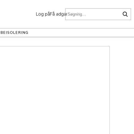
Log på
Få adgang
OBE
ISOLERING