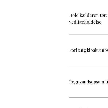
Hold kælderen tør
vedligeholdelse
Forlæng kloakreno
Regnvandsopsamling