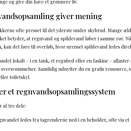
nge og give din have et grønnere liv.
vandsopsamling giver mening
kkerne ofte presset til det yderste under skybrud. Mange æl
lket betyder, at regnvand og spildevand løber i samme rør. 
, kan det føre til overløb, hvor urenset spildevand ledes dire
det lokalt – i en tank, et regnbed eller en faskine – aflaste
 oversvømmelser. Samtidig udnytter du en gratis ressource, s
ler toiletskyl.
er et regnvandsopsamlingssystem
 af tre dele:
nvandet ledes fra tagrenderne ned i en beholder, ofte via et f