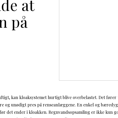
åde at
en på
tigt, kan kloaksystemet hurtigt blive overbelastet. Det fører
re og unødigt pres på renseanlæggene. En enkel og bæredygt
ør det ender i kloakken. Regnvandsopsamling er ikke kun god