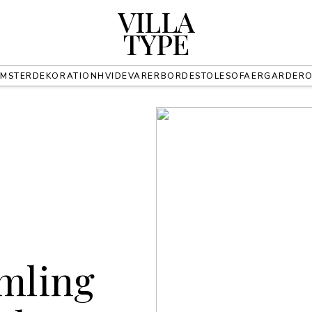
VILLA
TYPE
MSTER
DEKORATION
HVIDEVARER
BORDE
STOLE
SOFAER
GARDER
mling