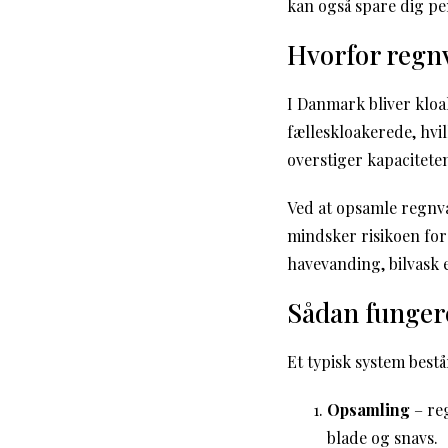
kan også spare dig pe
Hvorfor regn
I Danmark bliver kloa
fælleskloakerede, hvi
overstiger kapaciteten
Ved at opsamle regnvan
mindsker risikoen for
havevanding, bilvask el
Sådan funger
Et typisk system består
Opsamling
– reg
blade og snavs.