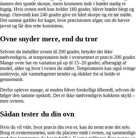
dannes den sprøde skorpe, mens krummen inde i brødet stadig er
fugtig. Hvis ovnen reelt kun holder 160 grader, bliver brødet blegt og
tungt. Omvendt kan 240 grader give en hård skorpe og en tør midte.
Det samme gælder for kager, hvor præcisionen afgør, om de hæver
jævnt og får den rette konsistens.
Ovne snyder mere, end du tror
Selvom du indstiller ovnen til 200 grader, betyder det ikke
nødvendigvis, at temperaturen inde i ovnrummet er præcis 200 grader.
Mange ovne har en variation på op til 15–20 grader, afhængigt af
model, alder og hvor i ovnen du måler. Temperaturen kan også svinge
undervejs, når varmelegemet tænder og slukker for at holde et
gennemsnit.
Derfor oplever mange, at maden bliver forskelligt tilberedt, selvom de
følger den samme opskrift. Det er ikke nødvendigvis kokkens skyld –
men ovnens.
Sådan tester du din ovn
Hvis du vil vide, hvor præcis din ovn er, kan du nemt teste det selv.
Brug et ovntermometer, som du placerer midt i ovnen, og sammenlign