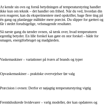
At kende sin ovn og forstå betydningen af temperaturstyring handler
ikke kun om teknik – det handler om frihed. Når du ved, hvordan din
ovn reagerer, kan du eksperimentere med opskrifter, bage flere ting på
én gang og planlægge måltider mere præcist. Du slipper for gætteri og
får i stedet forudsigelige, velsmagende resultater.
Så næste gang du tænder ovnen, så tænk over, hvad temperaturen
egentlig betyder. En lille forskel kan gøre en stor forskel – både for
smagen, energiforbruget og madglæden.
Vaskemaskiner – variationer på tværs af brands og typer
Opvaskemaskiner – praktiske overvejelser før valg
Præcision i ovnen: Derfor er nøjagtig temperaturstyring vigtig
Fremtidssikrede hvidevarer – vælg modeller, der kan opdateres og