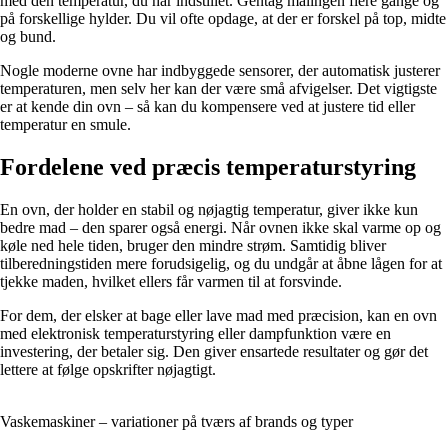
med den temperatur, du har indstillet. Gentag målingen flere gange og
på forskellige hylder. Du vil ofte opdage, at der er forskel på top, midte
og bund.
Nogle moderne ovne har indbyggede sensorer, der automatisk justerer
temperaturen, men selv her kan der være små afvigelser. Det vigtigste
er at kende din ovn – så kan du kompensere ved at justere tid eller
temperatur en smule.
Fordelene ved præcis temperaturstyring
En ovn, der holder en stabil og nøjagtig temperatur, giver ikke kun
bedre mad – den sparer også energi. Når ovnen ikke skal varme op og
køle ned hele tiden, bruger den mindre strøm. Samtidig bliver
tilberedningstiden mere forudsigelig, og du undgår at åbne lågen for at
tjekke maden, hvilket ellers får varmen til at forsvinde.
For dem, der elsker at bage eller lave mad med præcision, kan en ovn
med elektronisk temperaturstyring eller dampfunktion være en
investering, der betaler sig. Den giver ensartede resultater og gør det
lettere at følge opskrifter nøjagtigt.
Vaskemaskiner – variationer på tværs af brands og typer