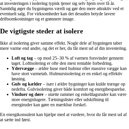
at investeringen i isolering typisk tjener sig selv hjem over få år.
Samtidig øger du bygningens værdi og gør den mere attraktiv ved et
eventuelt salg. For virksomheder kan det desuden betyde lavere
driftsomkostninger og et grønnere image.
De vigtigste steder at isolere
Ikke al isolering giver samme effekt. Nogle dele af bygningen taber
mere varme end andre, og det er her, du får mest ud af din investering.
Loft og tag
– op mod 25–30 % af varmen forsvinder gennem
taget. Loftisolering er ofte den mest rentable forbedring.
Ydervægge
– ældre huse med hulmur eller massive vægge kan
have stort varmetab. Hulmursisolering er en enkel og effektiv
løsning.
Gulv og kælder
– især i ældre bygninger kan kulde trænge op
nedefra. Gulvisolering giver både komfort og energibesparelse.
Vinduer og døre
– utætte rammer og enkeltlagsruder kan være
store energislugere. Tætningslister eller udskiftning til
energiruder kan gøre en mærkbar forskel.
En energikonsulent kan hjælpe med at vurdere, hvor du får mest ud af
at sætte ind først.