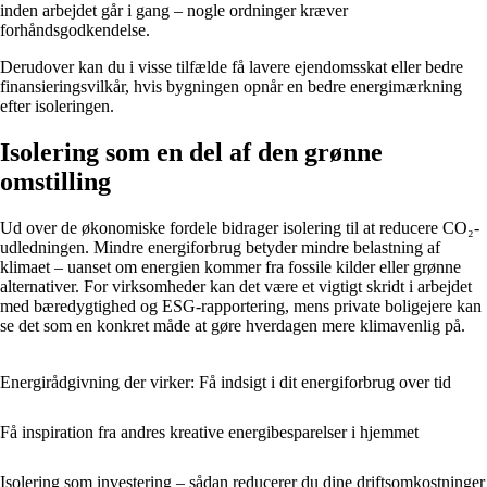
inden arbejdet går i gang – nogle ordninger kræver
forhåndsgodkendelse.
Derudover kan du i visse tilfælde få lavere ejendomsskat eller bedre
finansieringsvilkår, hvis bygningen opnår en bedre energimærkning
efter isoleringen.
Isolering som en del af den grønne
omstilling
Ud over de økonomiske fordele bidrager isolering til at reducere CO₂-
udledningen. Mindre energiforbrug betyder mindre belastning af
klimaet – uanset om energien kommer fra fossile kilder eller grønne
alternativer. For virksomheder kan det være et vigtigt skridt i arbejdet
med bæredygtighed og ESG-rapportering, mens private boligejere kan
se det som en konkret måde at gøre hverdagen mere klimavenlig på.
Energirådgivning der virker: Få indsigt i dit energiforbrug over tid
Få inspiration fra andres kreative energibesparelser i hjemmet
Isolering som investering – sådan reducerer du dine driftsomkostninger