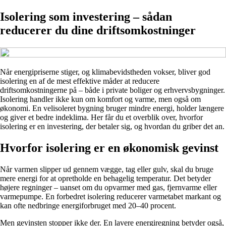
Isolering som investering – sådan
reducerer du dine driftsomkostninger
Når energipriserne stiger, og klimabevidstheden vokser, bliver god
isolering en af de mest effektive måder at reducere
driftsomkostningerne på – både i private boliger og erhvervsbygninger.
Isolering handler ikke kun om komfort og varme, men også om
økonomi. En velisoleret bygning bruger mindre energi, holder længere
og giver et bedre indeklima. Her får du et overblik over, hvorfor
isolering er en investering, der betaler sig, og hvordan du griber det an.
Hvorfor isolering er en økonomisk gevinst
Når varmen slipper ud gennem vægge, tag eller gulv, skal du bruge
mere energi for at opretholde en behagelig temperatur. Det betyder
højere regninger – uanset om du opvarmer med gas, fjernvarme eller
varmepumpe. En forbedret isolering reducerer varmetabet markant og
kan ofte nedbringe energiforbruget med 20–40 procent.
Men gevinsten stopper ikke der. En lavere energiregning betyder også,