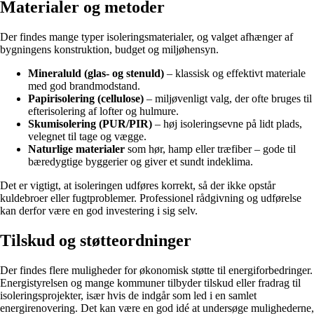
Materialer og metoder
Der findes mange typer isoleringsmaterialer, og valget afhænger af
bygningens konstruktion, budget og miljøhensyn.
Mineraluld (glas- og stenuld)
– klassisk og effektivt materiale
med god brandmodstand.
Papirisolering (cellulose)
– miljøvenligt valg, der ofte bruges til
efterisolering af lofter og hulmure.
Skumisolering (PUR/PIR)
– høj isoleringsevne på lidt plads,
velegnet til tage og vægge.
Naturlige materialer
som hør, hamp eller træfiber – gode til
bæredygtige byggerier og giver et sundt indeklima.
Det er vigtigt, at isoleringen udføres korrekt, så der ikke opstår
kuldebroer eller fugtproblemer. Professionel rådgivning og udførelse
kan derfor være en god investering i sig selv.
Tilskud og støtteordninger
Der findes flere muligheder for økonomisk støtte til energiforbedringer.
Energistyrelsen og mange kommuner tilbyder tilskud eller fradrag til
isoleringsprojekter, især hvis de indgår som led i en samlet
energirenovering. Det kan være en god idé at undersøge mulighederne,