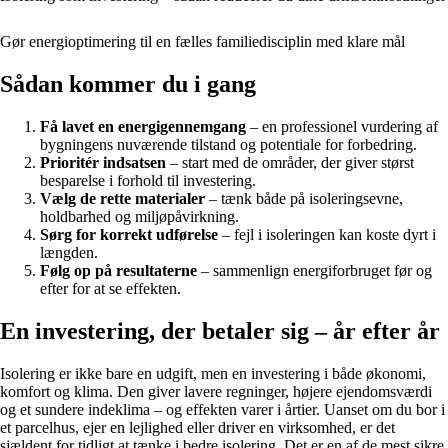
Gør energioptimering til en fælles familiedisciplin med klare mål
Sådan kommer du i gang
Få lavet en energigennemgang
– en professionel vurdering af
bygningens nuværende tilstand og potentiale for forbedring.
Prioritér indsatsen
– start med de områder, der giver størst
besparelse i forhold til investering.
Vælg de rette materialer
– tænk både på isoleringsevne,
holdbarhed og miljøpåvirkning.
Sørg for korrekt udførelse
– fejl i isoleringen kan koste dyrt i
længden.
Følg op på resultaterne
– sammenlign energiforbruget før og
efter for at se effekten.
En investering, der betaler sig – år efter år
Isolering er ikke bare en udgift, men en investering i både økonomi,
komfort og klima. Den giver lavere regninger, højere ejendomsværdi
og et sundere indeklima – og effekten varer i årtier. Uanset om du bor i
et parcelhus, ejer en lejlighed eller driver en virksomhed, er det
sjældent for tidligt at tænke i bedre isolering. Det er en af de mest sikre