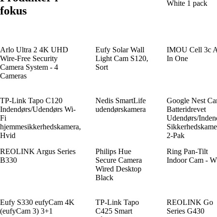
White 1 pack
fokus
Arlo Ultra 2 4K UHD
Eufy Solar Wall
IMOU Cell 3c A
Wire-Free Security
Light Cam S120,
In One
Camera System - 4
Sort
Cameras
TP-Link Tapo C120
Nedis SmartLife
Google Nest Ca
Indendørs/Udendørs Wi-
udendørskamera
Batteridrevet
Fi
Udendørs/Inden
hjemmesikkerhedskamera,
Sikkerhedskame
Hvid
2-Pak
REOLINK Argus Series
Philips Hue
Ring Pan-Tilt
B330
Secure Camera
Indoor Cam - W
Wired Desktop
Black
Eufy S330 eufyCam 4K
TP-Link Tapo
REOLINK Go
(eufyCam 3) 3+1
C425 Smart
Series G430