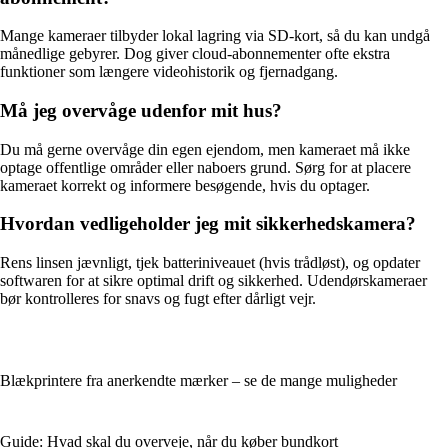
Mange kameraer tilbyder lokal lagring via SD-kort, så du kan undgå
månedlige gebyrer. Dog giver cloud-abonnementer ofte ekstra
funktioner som længere videohistorik og fjernadgang.
Må jeg overvåge udenfor mit hus?
Du må gerne overvåge din egen ejendom, men kameraet må ikke
optage offentlige områder eller naboers grund. Sørg for at placere
kameraet korrekt og informere besøgende, hvis du optager.
Hvordan vedligeholder jeg mit sikkerhedskamera?
Rens linsen jævnligt, tjek batteriniveauet (hvis trådløst), og opdater
softwaren for at sikre optimal drift og sikkerhed. Udendørskameraer
bør kontrolleres for snavs og fugt efter dårligt vejr.
Blækprintere fra anerkendte mærker – se de mange muligheder
Guide: Hvad skal du overveje, når du køber bundkort