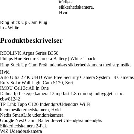
trådløst
sikkerhedskamera,
Hvid
Ring Stick Up Cam Plug-
In - White
Produktbeskrivelser
REOLINK Argus Series B350
Philips Hue Secure Camera Battery | White 1 pack
Ring Stick Up Cam Proâ¯udendørs sikkerhedskamera med strømstik,
Hvid
Arlo Ultra 2 4K UHD Wire-Free Security Camera System - 4 Cameras
Eufy Solar Wall Light Cam S120, Sort
IMOU Cell 3c All In One
Dahua Ip fiskeøje kamera 12 mp fast 1.85 mmog indbygget ir ipc-
ebw81242
TP-Link Tapo C120 Indendørs/Udendørs Wi-Fi
hjemmesikkerhedskamera, Hvid
Nedis SmartLife udendørskamera
Google Nest Cam - Batteridrevet Udendørs/Indendørs
Sikkerhedskamera 2-Pak
WiZ Udendørskamera