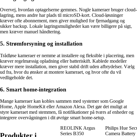
Overvej, hvordan optagelserne gemmes. Nogle kameraer bruger cloud-
lagring, mens andre har plads til microSD-kort. Cloud-løsninger
kræver ofte abonnement, men giver mulighed for fjernadgang og
sikker backup. Lokale lagringsmuligheder kan være billigere på sigt,
men kræver manuel håndtering.
5. Strømforsyning og installation
Trådløse kameraer er nemme at installere og fleksible i placering, men
kræver regelmæssig opladning eller batteriskift. Kablede modeller
kræver mere installation, men giver stabil drift uden afbrydelser. Vælg
ud fra, hvor du ønsker at montere kameraet, og hvor ofte du vil
vedligeholde det.
6. Smart home-integration
Mange kameraer kan kobles sammen med systemer som Google
Home, Apple HomeKit eller Amazon Alexa. Det gør det muligt at
styre kameraet med stemmen, få notifikationer på tværs af enheder og
integrere overvågningen i dit øvrige smart home-setup.
REOLINK Argus
Philips Hue Sec
Series B350
Camera Battery 
Produkter i