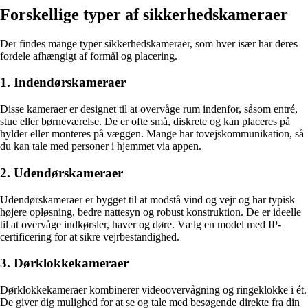
Forskellige typer af sikkerhedskameraer
Der findes mange typer sikkerhedskameraer, som hver især har deres
fordele afhængigt af formål og placering.
1. Indendørskameraer
Disse kameraer er designet til at overvåge rum indenfor, såsom entré,
stue eller børneværelse. De er ofte små, diskrete og kan placeres på
hylder eller monteres på væggen. Mange har tovejskommunikation, så
du kan tale med personer i hjemmet via appen.
2. Udendørskameraer
Udendørskameraer er bygget til at modstå vind og vejr og har typisk
højere opløsning, bedre nattesyn og robust konstruktion. De er ideelle
til at overvåge indkørsler, haver og døre. Vælg en model med IP-
certificering for at sikre vejrbestandighed.
3. Dørklokkekameraer
Dørklokkekameraer kombinerer videoovervågning og ringeklokke i ét.
De giver dig mulighed for at se og tale med besøgende direkte fra din