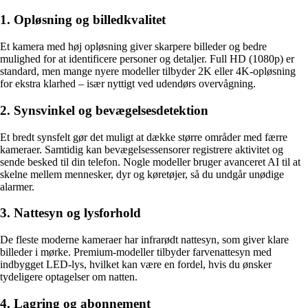
1. Opløsning og billedkvalitet
Et kamera med høj opløsning giver skarpere billeder og bedre
mulighed for at identificere personer og detaljer. Full HD (1080p) er
standard, men mange nyere modeller tilbyder 2K eller 4K-opløsning
for ekstra klarhed – især nyttigt ved udendørs overvågning.
2. Synsvinkel og bevægelsesdetektion
Et bredt synsfelt gør det muligt at dække større områder med færre
kameraer. Samtidig kan bevægelsessensorer registrere aktivitet og
sende besked til din telefon. Nogle modeller bruger avanceret AI til at
skelne mellem mennesker, dyr og køretøjer, så du undgår unødige
alarmer.
3. Nattesyn og lysforhold
De fleste moderne kameraer har infrarødt nattesyn, som giver klare
billeder i mørke. Premium-modeller tilbyder farvenattesyn med
indbygget LED-lys, hvilket kan være en fordel, hvis du ønsker
tydeligere optagelser om natten.
4. Lagring og abonnement