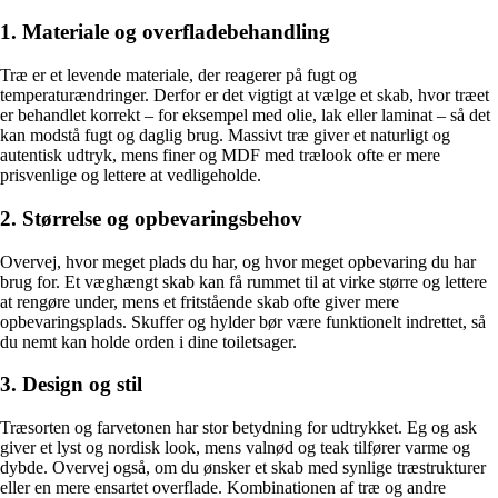
1. Materiale og overfladebehandling
Træ er et levende materiale, der reagerer på fugt og
temperaturændringer. Derfor er det vigtigt at vælge et skab, hvor træet
er behandlet korrekt – for eksempel med olie, lak eller laminat – så det
kan modstå fugt og daglig brug. Massivt træ giver et naturligt og
autentisk udtryk, mens finer og MDF med trælook ofte er mere
prisvenlige og lettere at vedligeholde.
2. Størrelse og opbevaringsbehov
Overvej, hvor meget plads du har, og hvor meget opbevaring du har
brug for. Et væghængt skab kan få rummet til at virke større og lettere
at rengøre under, mens et fritstående skab ofte giver mere
opbevaringsplads. Skuffer og hylder bør være funktionelt indrettet, så
du nemt kan holde orden i dine toiletsager.
3. Design og stil
Træsorten og farvetonen har stor betydning for udtrykket. Eg og ask
giver et lyst og nordisk look, mens valnød og teak tilfører varme og
dybde. Overvej også, om du ønsker et skab med synlige træstrukturer
eller en mere ensartet overflade. Kombinationen af træ og andre