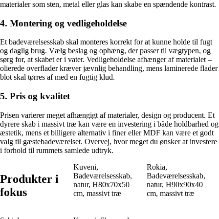
materialer som sten, metal eller glas kan skabe en spændende kontrast.
4. Montering og vedligeholdelse
Et badeværelsesskab skal monteres korrekt for at kunne holde til fugt
og daglig brug. Vælg beslag og ophæng, der passer til vægtypen, og
sørg for, at skabet er i vater. Vedligeholdelse afhænger af materialet –
olierede overflader kræver jævnlig behandling, mens laminerede flader
blot skal tørres af med en fugtig klud.
5. Pris og kvalitet
Prisen varierer meget afhængigt af materialer, design og producent. Et
dyrere skab i massivt træ kan være en investering i både holdbarhed og
æstetik, mens et billigere alternativ i finer eller MDF kan være et godt
valg til gæstebadeværelset. Overvej, hvor meget du ønsker at investere
i forhold til rummets samlede udtryk.
Kuveni,
Rokia,
Badeværelsesskab,
Badeværelsesskab,
Produkter i
natur, H80x70x50
natur, H90x90x40
fokus
cm, massivt træ
cm, massivt træ