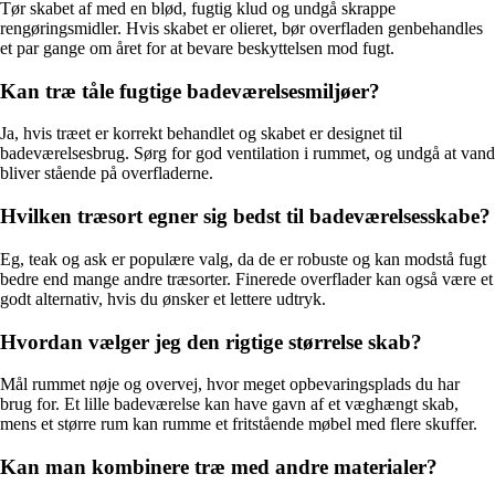
Tør skabet af med en blød, fugtig klud og undgå skrappe
rengøringsmidler. Hvis skabet er olieret, bør overfladen genbehandles
et par gange om året for at bevare beskyttelsen mod fugt.
Kan træ tåle fugtige badeværelsesmiljøer?
Ja, hvis træet er korrekt behandlet og skabet er designet til
badeværelsesbrug. Sørg for god ventilation i rummet, og undgå at vand
bliver stående på overfladerne.
Hvilken træsort egner sig bedst til badeværelsesskabe?
Eg, teak og ask er populære valg, da de er robuste og kan modstå fugt
bedre end mange andre træsorter. Finerede overflader kan også være et
godt alternativ, hvis du ønsker et lettere udtryk.
Hvordan vælger jeg den rigtige størrelse skab?
Mål rummet nøje og overvej, hvor meget opbevaringsplads du har
brug for. Et lille badeværelse kan have gavn af et væghængt skab,
mens et større rum kan rumme et fritstående møbel med flere skuffer.
Kan man kombinere træ med andre materialer?