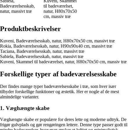
Sabiela,
Kuveni, Skammel
Badeværelsesskab,
til badeværelset,
natur, massivt træ
natur, H80x70x50
cm, massiv træ
Produktbeskrivelser
Kuveni, Badeværelsesskab, natur, H80x70x50 cm, massivt træ
Rokia, Badeværelsesskab, natur, H90x90x40 cm, massivt træ
Taciana, Badeværelsesskab, natur, massivt træ
Sabiela, Badeværelsesskab, natur, massivt træ
Kuveni, Skammel til badeværelset, natur, H80x70x50 cm, massiv træ
Forskellige typer af badeværelsesskabe
Der findes mange typer badeværelsesskabe i træ, som hver især
tilbyder forskellige funktioner og æstetik. Her er nogle af de mest
almindelige varianter.
1. Væghængte skabe
Væghængte skabe er populære for deres lette og moderne udtryk. De
frigør gulvplads og gør rengøringen lettere. Denne type passer godt til
mindre badeværelser, hvor man ønsker et luftigt og minimalistisk