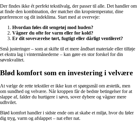
Der findes ikke ét perfekt tekstilvalg, der passer til alle. Det handler om
at finde den kombination, der matcher din kropstemperatur, dine
præferencer og dit indeklima. Start med at overveje:
Hvordan føles dit sengetøj mod huden?
Vågner du ofte for varm eller for kold?
Er dit soveværelse tørt, fugtigt eller dårligt ventileret?
Små justeringer – som at skifte til et mere åndbart materiale eller tilføje
et ekstra lag i vintermånederne – kan gøre en stor forskel for din
søvnkvalitet.
Blød komfort som en investering i velvære
At vælge de rette tekstiler er ikke kun et spørgsmål om æstetik, men
om sundhed og velvære. Når kroppen får de bedste betingelser for at
slappe af, falder du hurtigere i søvn, sover dybere og vågner mere
udhvilet.
Blød komfort handler i sidste ende om at skabe et miljø, hvor du føler
dig tryg, varm og afslappet – nat efter nat.