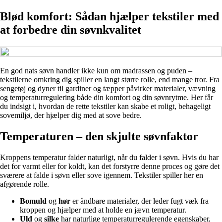
Blød komfort: Sådan hjælper tekstiler med
at forbedre din søvnkvalitet
En god nats søvn handler ikke kun om madrassen og puden –
tekstilerne omkring dig spiller en langt større rolle, end mange tror. Fra
sengetøj og dyner til gardiner og tæpper påvirker materialer, vævning
og temperaturregulering både din komfort og din søvnrytme. Her får
du indsigt i, hvordan de rette tekstiler kan skabe et roligt, behageligt
sovemiljø, der hjælper dig med at sove bedre.
Temperaturen – den skjulte søvnfaktor
Kroppens temperatur falder naturligt, når du falder i søvn. Hvis du har
det for varmt eller for koldt, kan det forstyrre denne proces og gøre det
sværere at falde i søvn eller sove igennem. Tekstiler spiller her en
afgørende rolle.
Bomuld
og
hør
er åndbare materialer, der leder fugt væk fra
kroppen og hjælper med at holde en jævn temperatur.
Uld
og
silke
har naturlige temperaturregulerende egenskaber,