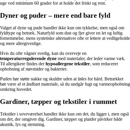
uge ved minimum 60 grader for at holde det friskt og rent.
Dyner og puder – mere end bare fyld
Valget af dyne og pude handler ikke kun om tykkelse, men også om
fyldtype og betræk. Naturfyld som dun og fjer giver en let og luftig
fornemmelse, mens syntetiske alternativer ofte er lettere at vedligeholde
og mere allergivenlige.
Hvis du ofte vågner svedig, kan du overveje en
temperaturregulerende dyne
med materialer, der leder varme væk.
Til allergikere findes der
hypoallergene tekstiler
, som reducerer
ophobning af støvmider og bakterier.
Puden bør støtte nakke og skuldre uden at føles for hård. Betrækket
bør være af et åndbart materiale, så du undgår fugt og varmeophobning
omkring hovedet.
Gardiner, tæpper og tekstiler i rummet
Tekstiler i soveværelset handler ikke kun om det, du ligger i, men også
om det, der omgiver dig. Gardiner, tæpper og plaider påvirker både
akustik, lys og stemning.