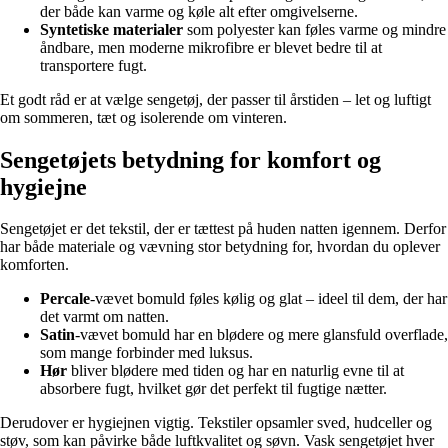
der både kan varme og køle alt efter omgivelserne.
Syntetiske materialer
som polyester kan føles varme og mindre
åndbare, men moderne mikrofibre er blevet bedre til at
transportere fugt.
Et godt råd er at vælge sengetøj, der passer til årstiden – let og luftigt
om sommeren, tæt og isolerende om vinteren.
Sengetøjets betydning for komfort og
hygiejne
Sengetøjet er det tekstil, der er tættest på huden natten igennem. Derfor
har både materiale og vævning stor betydning for, hvordan du oplever
komforten.
Percale
-vævet bomuld føles kølig og glat – ideel til dem, der har
det varmt om natten.
Satin
-vævet bomuld har en blødere og mere glansfuld overflade,
som mange forbinder med luksus.
Hør
bliver blødere med tiden og har en naturlig evne til at
absorbere fugt, hvilket gør det perfekt til fugtige nætter.
Derudover er hygiejnen vigtig. Tekstiler opsamler sved, hudceller og
støv, som kan påvirke både luftkvalitet og søvn. Vask sengetøjet hver