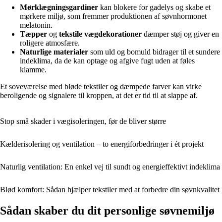
Mørklægningsgardiner
kan blokere for gadelys og skabe et
mørkere miljø, som fremmer produktionen af søvnhormonet
melatonin.
Tæpper
og
tekstile vægdekorationer
dæmper støj og giver en
roligere atmosfære.
Naturlige materialer
som uld og bomuld bidrager til et sundere
indeklima, da de kan optage og afgive fugt uden at føles
klamme.
Et soveværelse med bløde tekstiler og dæmpede farver kan virke
beroligende og signalere til kroppen, at det er tid til at slappe af.
Stop små skader i vægisoleringen, før de bliver større
Kælderisolering og ventilation – to energiforbedringer i ét projekt
Naturlig ventilation: En enkel vej til sundt og energieffektivt indeklima
Blød komfort: Sådan hjælper tekstiler med at forbedre din søvnkvalitet
Sådan skaber du dit personlige søvnemiljø