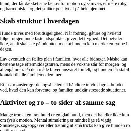
hund, der får dækket sine behov for motion og samvær, er mere rolig
og harmonisk – og det smitter positivt af på hele hjemmet.
Skab struktur i hverdagen
Hunde trives med forudsigelighed. Når fodring, gåture og hviletid
følger nogenlunde faste tidspunkter, giver det tryghed. Det betyder
ikke, at alt skal ske på minuttet, men at hunden kan mærke en rytme i
dagen.
Lav eventuelt en fælles plan i familien, hvor alle bidrager. Måske kan
børnene tage eftermiddagsturen, mens de voksne står for morgen- og
aftengåturen. På den måde bliver ansvaret fordelt, og hunden får stabil
kontakt til alle familiemedlemmer.
Et fast mønster gør det også lettere at håndtere travle dage – hunden
ved, hvad den kan forvente, og familien undgår stressede situationer.
Aktivitet og ro – to sider af samme sag
Mange tror, at en træt hund er en glad hund, men det handler ikke kun
om fysisk motion. Mental stimulering er mindst lige så vigtig.
Snuselege, søgeopgaver eller træning af små tricks kan give hunden ro
og tilfredshed.