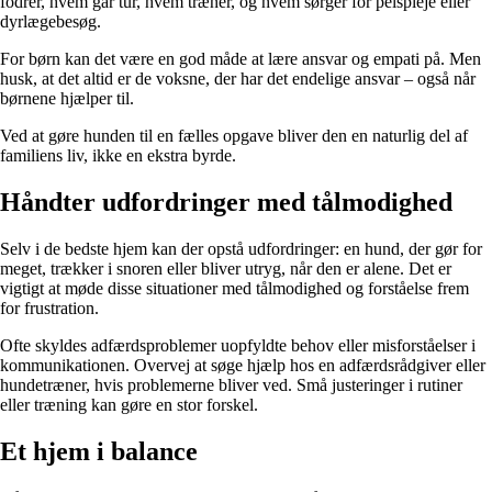
fodrer, hvem går tur, hvem træner, og hvem sørger for pelspleje eller
dyrlægebesøg.
For børn kan det være en god måde at lære ansvar og empati på. Men
husk, at det altid er de voksne, der har det endelige ansvar – også når
børnene hjælper til.
Ved at gøre hunden til en fælles opgave bliver den en naturlig del af
familiens liv, ikke en ekstra byrde.
Håndter udfordringer med tålmodighed
Selv i de bedste hjem kan der opstå udfordringer: en hund, der gør for
meget, trækker i snoren eller bliver utryg, når den er alene. Det er
vigtigt at møde disse situationer med tålmodighed og forståelse frem
for frustration.
Ofte skyldes adfærdsproblemer uopfyldte behov eller misforståelser i
kommunikationen. Overvej at søge hjælp hos en adfærdsrådgiver eller
hundetræner, hvis problemerne bliver ved. Små justeringer i rutiner
eller træning kan gøre en stor forskel.
Et hjem i balance