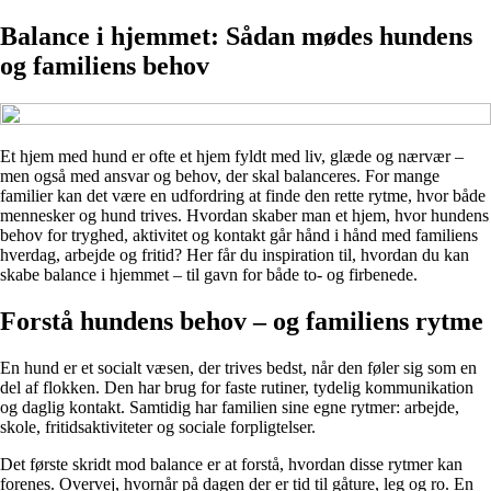
Balance i hjemmet: Sådan mødes hundens
og familiens behov
Et hjem med hund er ofte et hjem fyldt med liv, glæde og nærvær –
men også med ansvar og behov, der skal balanceres. For mange
familier kan det være en udfordring at finde den rette rytme, hvor både
mennesker og hund trives. Hvordan skaber man et hjem, hvor hundens
behov for tryghed, aktivitet og kontakt går hånd i hånd med familiens
hverdag, arbejde og fritid? Her får du inspiration til, hvordan du kan
skabe balance i hjemmet – til gavn for både to- og firbenede.
Forstå hundens behov – og familiens rytme
En hund er et socialt væsen, der trives bedst, når den føler sig som en
del af flokken. Den har brug for faste rutiner, tydelig kommunikation
og daglig kontakt. Samtidig har familien sine egne rytmer: arbejde,
skole, fritidsaktiviteter og sociale forpligtelser.
Det første skridt mod balance er at forstå, hvordan disse rytmer kan
forenes. Overvej, hvornår på dagen der er tid til gåture, leg og ro. En