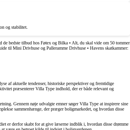
n og stabilitet.
d de bedste tilbud hos Føtex og Bilka
•
Alt, du skal vide om 50 tommer
ide til Mini Drivhuse og Palleramme Drivhuse
•
Havens skatkammer:
e af aktuelle tendenser, historiske perspektiver og fremtidige
ktivitet præsenterer Villa Type indhold, der er både relevant og
ndretning. Gennem nøje udvalgte emner søger Villa Type at inspirere sine
e komplekse sammenhænge, der præger boligmarkedet, og hvordan disse
diet er derfor skabt for at give læserne indblik i, hvordan disse drømme
t være en betroet kilde til indsigt i boligverdenen.