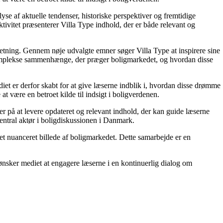
e af aktuelle tendenser, historiske perspektiver og fremtidige
ktivitet præsenterer Villa Type indhold, der er både relevant og
ndretning. Gennem nøje udvalgte emner søger Villa Type at inspirere sine
e komplekse sammenhænge, der præger boligmarkedet, og hvordan disse
diet er derfor skabt for at give læserne indblik i, hvordan disse drømme
t være en betroet kilde til indsigt i boligverdenen.
rer på at levere opdateret og relevant indhold, der kan guide læserne
central aktør i boligdiskussionen i Danmark.
t nuanceret billede af boligmarkedet. Dette samarbejde er en
k ønsker mediet at engagere læserne i en kontinuerlig dialog om