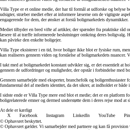
Villa Type er et online medie, der har til formål at udforske og belys
udsigter, stræber mediet efter at informere læserne om de vigtigste aspe
engagerende for dem, der ønsker at forstå boligmarkedets dynamikker.
Mediet tilbyder en bred vifte af artikler, der spænder fra praktiske rå
læsere til at træffe informerede beslutninger omkring deres boligvalg
kan påvirke den enkelte boligejer.
Villa Type eksisterer i en tid, hvor boliger ikke blot er fysiske rum, 
kan realiseres gennem viden og forståelse af boligmarkedets nuancer. Ve
I takt med at boligmarkedet konstant udvikler sig, er det essentielt at 
gennem de udfordringer og muligheder, der opstår i forbindelse med boli
Gennem samarbejde med eksperter, branchefolk og boligenthusiaster form
fundamental del af mediets identitet, da det sikrer, at indholdet er både
I sidste ende er Villa Type mere end blot et medie; det er en platform f
boligrelaterede emner og dermed understøtte dem i deres rejse mod at s
At dele er kærligt
X
Facebook
Instagram
LinkedIn
YouTube
Pin
© Ophavsret beskyttet.
© Ophavsret gælder. Vi samarbejder med partnere og kan få provision