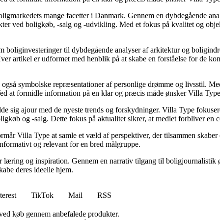
e boligmarkedets mange facetter i Danmark. Gennem en dybdegående analys
kter ved boligkøb, -salg og -udvikling. Med et fokus på kvalitet og obje
d om boliginvesteringer til dybdegående analyser af arkitektur og boligi
. Hver artikel er udformet med henblik på at skabe en forståelse for d
men også symbolske repræsentationer af personlige drømme og livsstil. Me
d at formidle information på en klar og præcis måde ønsker Villa Type a
holde sig ajour med de nyeste trends og forskydninger. Villa Type fokuse
gkøb og -salg. Dette fokus på aktualitet sikrer, at mediet forbliver en 
år Villa Type at samle et væld af perspektiver, der tilsammen skaber e
 informativt og relevant for en bred målgruppe.
or læring og inspiration. Gennem en narrativ tilgang til boligjournalisti
kabe deres ideelle hjem.
terest
TikTok
Mail
RSS
 ved køb gennem anbefalede produkter.