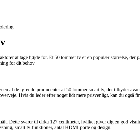
solering
tv
 faktorer at tage højde for. Et 50 tommer tv er en populær størrelse, der pa
ning for dit behov.
en af de førende producenter af 50 tommer smart tv, der tilbyder avanc
overveje. Hvis du leder efter noget lidt mere prisvenligt, kan du også f
. Dette svarer til cirka 127 centimeter, hvilket giver dig en god visning
løsning, smart tv-funktioner, antal HDMI-porte og design.