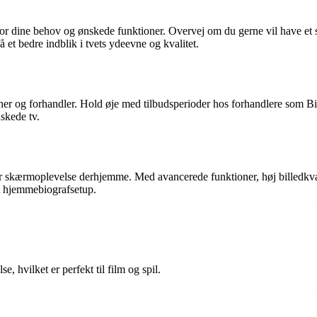
e for dine behov og ønskede funktioner. Overvej om du gerne vil have et 
å et bedre indblik i tvets ydeevne og kvalitet.
oner og forhandler. Hold øje med tilbudsperioder hos forhandlere som B
nskede tv.
r skærmoplevelse derhjemme. Med avancerede funktioner, høj billedkvali
it hjemmebiografsetup.
 hvilket er perfekt til film og spil.