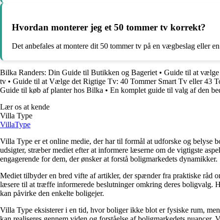
Hvordan monterer jeg et 50 tommer tv korrekt?
Det anbefales at montere dit 50 tommer tv på en vægbeslag eller en T
Bilka Randers: Din Guide til Butikken og Bageriet
•
Guide til at vælg
tv
•
Guide til at Vælge det Rigtige Tv: 40 Tommer Smart Tv eller 43
Guide til køb af planter hos Bilka
•
En komplet guide til valg af den b
Lær os at kende
Villa Type
Villa
Type
Villa Type er et online medie, der har til formål at udforske og belys
udsigter, stræber mediet efter at informere læserne om de vigtigste aspe
engagerende for dem, der ønsker at forstå boligmarkedets dynamikker.
Mediet tilbyder en bred vifte af artikler, der spænder fra praktiske rå
læsere til at træffe informerede beslutninger omkring deres boligvalg
kan påvirke den enkelte boligejer.
Villa Type eksisterer i en tid, hvor boliger ikke blot er fysiske rum, 
kan realiseres gennem viden og forståelse af boligmarkedets nuancer. Ve