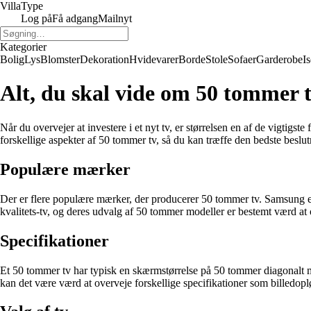
Villa
Type
Log på
Få adgang
Mailnyt
Kategorier
Bolig
Lys
Blomster
Dekoration
Hvidevarer
Borde
Stole
Sofaer
Garderobe
I
Alt, du skal vide om 50 tommer 
Når du overvejer at investere i et nyt tv, er størrelsen en af de vigtigste
forskellige aspekter af 50 tommer tv, så du kan træffe den bedste beslut
Populære mærker
Der er flere populære mærker, der producerer 50 tommer tv. Samsung er 
kvalitets-tv, og deres udvalg af 50 tommer modeller er bestemt værd at 
Specifikationer
Et 50 tommer tv har typisk en skærmstørrelse på 50 tommer diagonalt målt
kan det være værd at overveje forskellige specifikationer som billedop