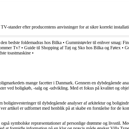
V-stander efter producentens anvisninger for at sikre korrekt installatio
e den bedste foldemadras hos Bilka
•
Gummistøvler til enhver smag: Fin
 Tommer Tv?
•
Guide til Shopping af Tøj og Sko hos Bilka og Føtex
•
Gu
edste toastmaskine
•
e boligmarkedets mange facetter i Danmark. Gennem en dybdegående analys
kter ved boligkøb, -salg og -udvikling. Med et fokus på kvalitet og obje
d om boliginvesteringer til dybdegående analyser af arkitektur og boligi
. Hver artikel er udformet med henblik på at skabe en forståelse for d
men også symbolske repræsentationer af personlige drømme og livsstil. Me
d at formidle information på en klar og præcis måde ønsker Villa Type a